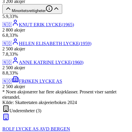
3 200
aksjer
Minoritetsrettigheter
5
.
9,33
%
🇳🇴
KNUT ERIK LYCKE
(
1965
)
2 800
aksjer
6
.
8,33
%
🇳🇴
HELEN ELISABETH LYCKE
(
1959
)
2 500
aksjer
7
.
8,33
%
🇳🇴
ANNE KATRINE LYCKE
(
1960
)
2 500
aksjer
8
.
8,33
%
🇳🇴
FRØKEN LYCKE AS
2 500
aksjer
* Noen aksjonærer har flere aksjeklasser. Prosent viser samlet
eierandel.
Kilde: Skatteetaten aksjeeierboken 2024
Underenheter
(
3
)
ROLF LYCKE AS AVD BERGEN