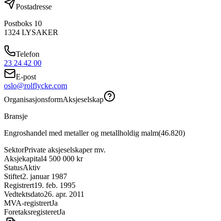
Postadresse
Postboks 10
1324
LYSAKER
Telefon
23 24 42 00
E-post
oslo@rolflycke.com
Organisasjonsform
Aksjeselskap
Bransje
Engroshandel med metaller og metallholdig malm
(
46.820
)
Sektor
Private aksjeselskaper mv.
Aksjekapital
4 500 000 kr
Status
Aktiv
Stiftet
2. januar 1987
Registrert
19. feb. 1995
Vedtektsdato
26. apr. 2011
MVA-registrert
Ja
Foretaksregisteret
Ja