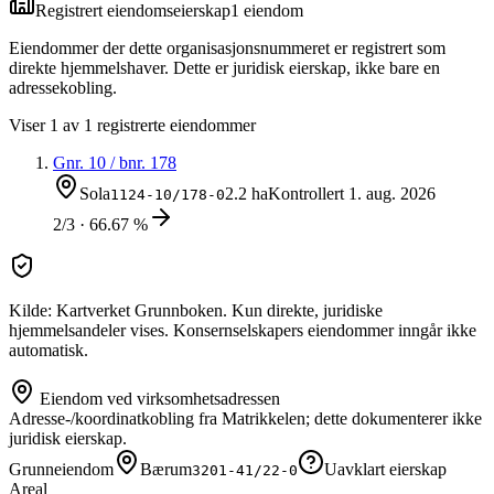
Registrert eiendomseierskap
1
eiendom
Eiendommer der dette organisasjonsnummeret er registrert som
direkte hjemmelshaver. Dette er juridisk eierskap, ikke bare en
adressekobling.
Viser
1
av
1
registrerte eiendommer
Gnr.
10
/ bnr.
178
Sola
2.2 ha
Kontrollert
1. aug. 2026
1124-10/178-0
2/3 · 66.67 %
Kilde: Kartverket Grunnboken. Kun direkte, juridiske
hjemmelsandeler vises. Konsernselskapers eiendommer inngår ikke
automatisk.
Eiendom ved virksomhetsadressen
Adresse-/koordinatkobling fra Matrikkelen; dette dokumenterer ikke
juridisk eierskap.
Grunneiendom
Bærum
Uavklart eierskap
3201-41/22-0
Areal