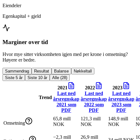
Eiendeler
Egenkapital + gjeld
Marginer over tid
Hvor mye sitter virksomheten igjen med per krone i omsetning?
Høyere er bedre.
Sammendrag
Resultat
Balanse
Nøkkeltall
Siste 5 år
Siste 10 år
Alle (28)
2021
2022
2023
Last ned
Last ned
Last ned
Trend
årsregnskap
årsregnskap
årsregnskap
å
2021
som
2022
som
2023
som
PDF
PDF
PDF
65,8 mill
121,3 mill
148,9 mill
10
Omsetning
NOK
NOK
NOK
N
−2,3 mill
26,9 mill
10
34 mill NOK