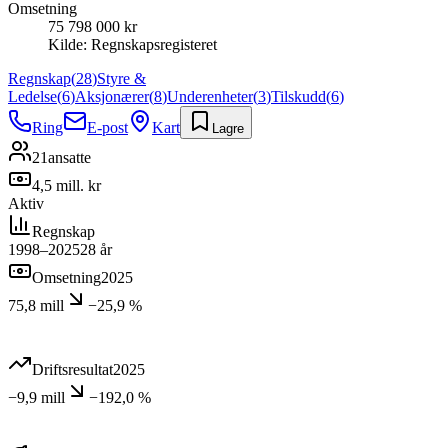
Omsetning
75 798 000 kr
Kilde:
Regnskapsregisteret
Regnskap
(
28
)
Styre &
Ledelse
(
6
)
Aksjonærer
(
8
)
Underenheter
(
3
)
Tilskudd
(
6
)
Ring
E-post
Kart
Lagre
21
ansatte
4,5 mill. kr
Aktiv
Regnskap
1998–2025
28
år
Omsetning
2025
75,8 mill
−25,9 %
Driftsresultat
2025
−9,9 mill
−192,0 %