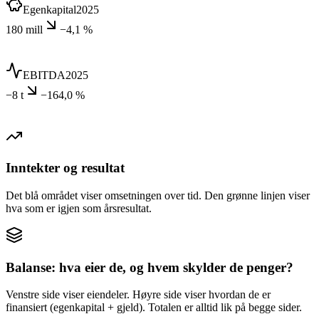
Egenkapital
2025
180 mill
−4,1 %
EBITDA
2025
−8 t
−164,0 %
Inntekter og resultat
Det blå området viser omsetningen over tid. Den grønne linjen viser
hva som er igjen som årsresultat.
Balanse: hva eier de, og hvem skylder de penger?
Venstre side viser eiendeler. Høyre side viser hvordan de er
finansiert (egenkapital + gjeld). Totalen er alltid lik på begge sider.