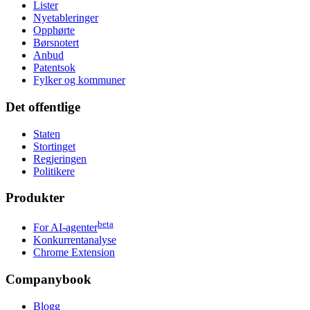
Lister
Nyetableringer
Opphørte
Børsnotert
Anbud
Patentsok
Fylker og kommuner
Det offentlige
Staten
Stortinget
Regjeringen
Politikere
Produkter
beta
For AI-agenter
Konkurrentanalyse
Chrome Extension
Companybook
Blogg