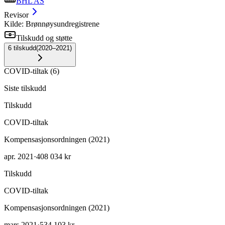
BHL AS
Revisor
Kilde: Brønnøysundregistrene
Tilskudd og støtte
6
tilskudd
(
2020–2021
)
COVID-tiltak
(
6
)
Siste tilskudd
Tilskudd
COVID-tiltak
Kompensasjonsordningen (2021)
apr. 2021
·
408 034 kr
Tilskudd
COVID-tiltak
Kompensasjonsordningen (2021)
mars 2021
·
534 103 kr