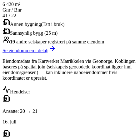
6 420 m²
Gnr / Bnr
41
/
22
Annen bygning
(
Tatt i bruk
)
Sannsynlig bygg (25 m)
19
andre selskap
er
registrert på samme eiendom
Se eiendommen i detalj
Eiendomsdata fra Kartverket Matrikkelen via Geonorge. Koblingen
baseres på spatial join (selskapets geocodede koordinat ligger inni
eiendomsgrensen) — kan inkludere naboeiendommer hvis
koordinatet er upresist.
Hendelser
Ansatte: 20 → 21
16. juli