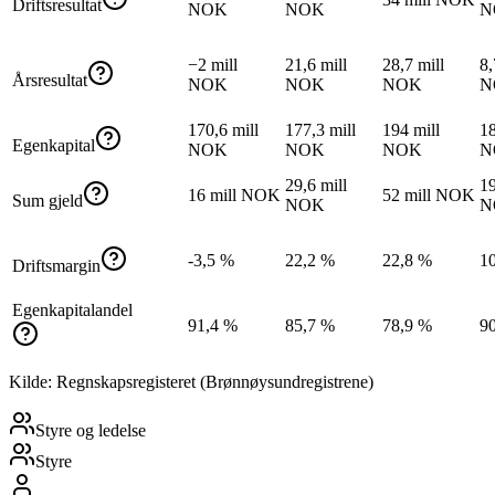
Driftsresultat
NOK
NOK
N
−2 mill
21,6 mill
28,7 mill
8,
Årsresultat
NOK
NOK
NOK
N
170,6 mill
177,3 mill
194 mill
18
Egenkapital
NOK
NOK
NOK
N
29,6 mill
19
16 mill NOK
52 mill NOK
Sum gjeld
NOK
N
-3,5 %
22,2 %
22,8 %
1
Driftsmargin
Egenkapitalandel
91,4 %
85,7 %
78,9 %
9
Kilde: Regnskapsregisteret (Brønnøysundregistrene)
Styre og ledelse
Styre