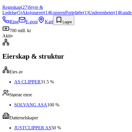
Regnskap
(
27
)
Styre &
Ledelse
(
5
)
Aksjonærer
(
1
)
Konsern
Portefølje
(
1
)
Underenheter
(
1
)
Kunde
Ring
E-post
Kart
Lagre
700 mill. kr
Aktiv
Eierskap & struktur
Eies av
AS CLIPPER
31.5 %
Største eiere
SOLVANG ASA
100 %
Datterselskaper
JUSTCLIPPER AS
50 %