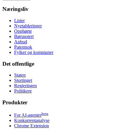
Næringsliv
Lister
Nyetableringer
Opphørte
Børsnotert
Anbud
Patentsok
Fylker og kommuner
Det offentlige
Staten
Stortinget
Regjeringen
Politikere
Produkter
beta
For AI-agenter
Konkurrentanalyse
Chrome Extension