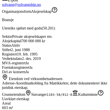
E-post
solvang@solvangship.no
Organisasjonsform
Aksjeselskap
Bransje
Utenriks sjøfart med gods
(
50.201
)
Sektor
Private aksjeselskaper mv.
Aksjekapital
700 000 000 kr
Status
Aktiv
Stiftet
2. juni 1988
Registrert
19. feb. 1995
Vedtektsdato
2. des. 2019
MVA-registrert
Ja
Foretaksregisteret
Ja
Del av konsern
Ja
Eiendom ved virksomhetsadressen
Adresse-/koordinatkobling fra Matrikkelen; dette dokumenterer ikke
juridisk eierskap.
Grunneiendom
Stavanger
Kulturminne
1103-58/912-0
Uavklart eierskap
Areal
603 m²