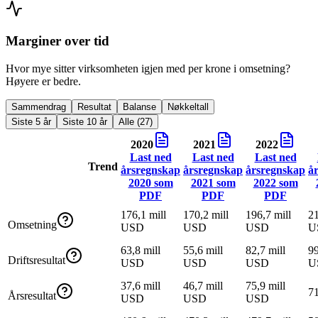
Marginer over tid
Hvor mye sitter virksomheten igjen med per krone i omsetning?
Høyere er bedre.
Sammendrag
Resultat
Balanse
Nøkkeltall
Siste 5 år
Siste 10 år
Alle (27)
2020
2021
2022
Last ned
Last ned
Last ned
Trend
årsregnskap
årsregnskap
årsregnskap
å
2020
som
2021
som
2022
som
PDF
PDF
PDF
176,1 mill
170,2 mill
196,7 mill
21
Omsetning
USD
USD
USD
U
63,8 mill
55,6 mill
82,7 mill
99
Driftsresultat
USD
USD
USD
U
37,6 mill
46,7 mill
75,9 mill
7
Årsresultat
USD
USD
USD