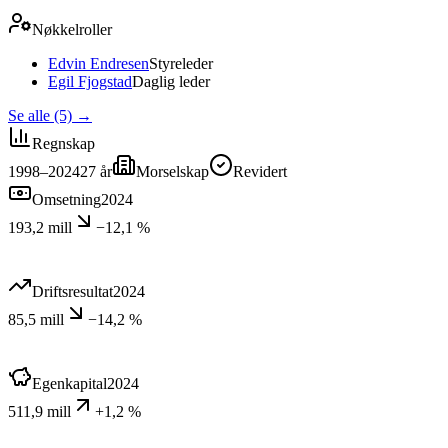
Nøkkelroller
Edvin Endresen
Styreleder
Egil Fjogstad
Daglig leder
Se alle (5)
→
Regnskap
1998–2024
27
år
Morselskap
Revidert
Omsetning
2024
193,2 mill
−12,1 %
Driftsresultat
2024
85,5 mill
−14,2 %
Egenkapital
2024
511,9 mill
+1,2 %