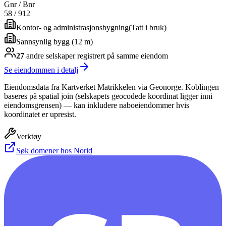
Gnr / Bnr
58
/
912
Kontor- og administrasjonsbygning
(
Tatt i bruk
)
Sannsynlig bygg (12 m)
27
andre selskap
er
registrert på samme eiendom
Se eiendommen i detalj
Eiendomsdata fra Kartverket Matrikkelen via Geonorge. Koblingen
baseres på spatial join (selskapets geocodede koordinat ligger inni
eiendomsgrensen) — kan inkludere naboeiendommer hvis
koordinatet er upresist.
Verktøy
Søk domener hos Norid