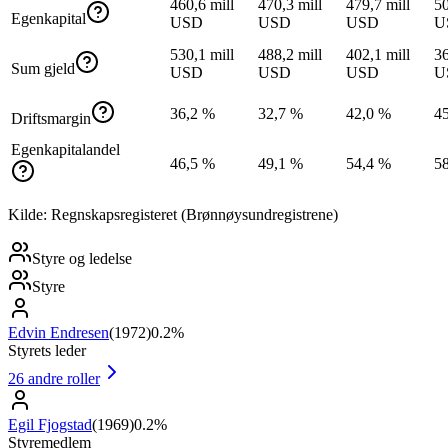
460,6 mill
470,3 mill
479,7 mill
50
Egenkapital
USD
USD
USD
U
530,1 mill
488,2 mill
402,1 mill
36
Sum gjeld
USD
USD
USD
U
36,2 %
32,7 %
42,0 %
4
Driftsmargin
Egenkapitalandel
46,5 %
49,1 %
54,4 %
5
Kilde: Regnskapsregisteret (Brønnøysundregistrene)
Styre og ledelse
Styre
Edvin Endresen
(
1972
)
0.2%
Styrets leder
26
andre roller
Egil Fjogstad
(
1969
)
0.2%
Styremedlem