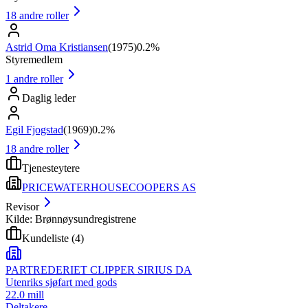
18
andre roller
Astrid Oma Kristiansen
(
1975
)
0.2%
Styremedlem
1
andre roller
Daglig leder
Egil Fjogstad
(
1969
)
0.2%
18
andre roller
Tjenesteytere
PRICEWATERHOUSECOOPERS AS
Revisor
Kilde: Brønnøysundregistrene
Kundeliste
(
4
)
PARTREDERIET CLIPPER SIRIUS DA
Utenriks sjøfart med gods
22.0 mill
Deltakere