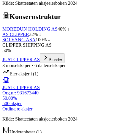
Kilde: Skatteetaten aksjeeierboken 2024
Konsernstruktur
MOREDUN HOLDING AS
40
% ↓
AS CLIPPER
32
% ↓
SOLVANG ASA
100
% ↓
CLIPPER SHIPPING AS
50
%
JUSTCLIPPER AS
5
under
3
morselskap
er
·
6
datterselskap
er
Eier aksjer i
(
1
)
JUSTCLIPPER AS
Org.nr:
931673440
50.00
%
500
aksjer
Ordinære aksjer
Kilde: Skatteetaten aksjeeierboken 2024
Underenheter
(
1
)