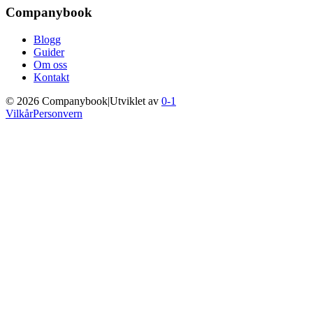
Companybook
Blogg
Guider
Om oss
Kontakt
©
2026
Companybook
|
Utviklet av
0-1
Vilkår
Personvern