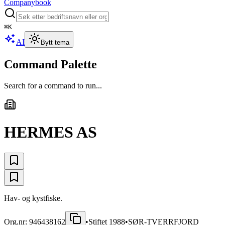
Companybook
⌘
K
AI
Bytt tema
Command Palette
Search for a command to run...
HERMES AS
Hav- og kystfiske.
Org.nr:
946438162
•
Stiftet
1988
•
SØR-TVERRFJORD