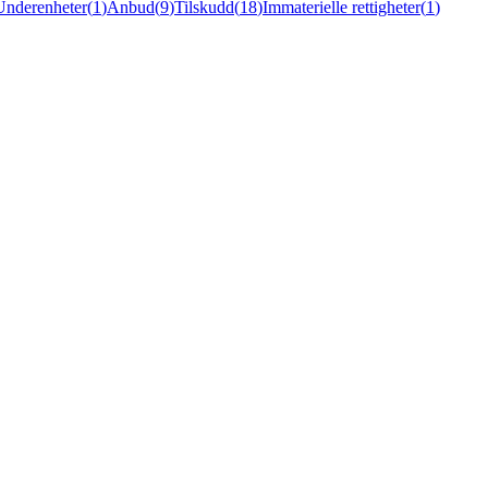
Underenheter
(
1
)
Anbud
(
9
)
Tilskudd
(
18
)
Immaterielle rettigheter
(
1
)