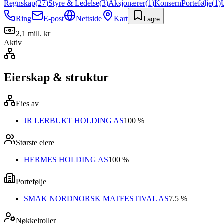
Regnskap
(
27
)
Styre & Ledelse
(
3
)
Aksjonærer
(
1
)
Konsern
Portefølje
(
1
)
Ring
E-post
Nettside
Kart
Lagre
2,1 mill. kr
Aktiv
Eierskap & struktur
Eies av
JR LERBUKT HOLDING AS
100 %
Største eiere
HERMES HOLDING AS
100 %
Portefølje
SMAK NORDNORSK MATFESTIVAL AS
7.5 %
Nøkkelroller