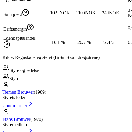
N
37
102 tNOK
110 tNOK
24 tNOK
Sum gjeld
N
–
–
–
0
Driftsmargin
Egenkapitalandel
-16,1 %
-26,7 %
72,4 %
6
Kilde: Regnskapsregisteret (Brønnøysundregistrene)
Styre og ledelse
Styre
Tiemen Brouwer
(
1989
)
Styrets leder
2
andre roller
Frans Brouwer
(
1970
)
Styremedlem