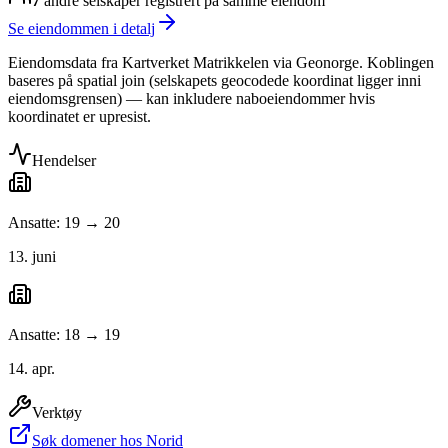
7
andre selskap
er
registrert på samme eiendom
Se eiendommen i detalj
Eiendomsdata fra Kartverket Matrikkelen via Geonorge. Koblingen
baseres på spatial join (selskapets geocodede koordinat ligger inni
eiendomsgrensen) — kan inkludere naboeiendommer hvis
koordinatet er upresist.
Hendelser
Ansatte: 19 → 20
13. juni
Ansatte: 18 → 19
14. apr.
Verktøy
Søk domener hos Norid