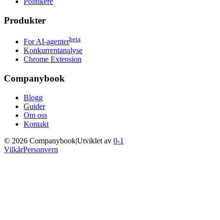
Politikere
Produkter
beta
For AI-agenter
Konkurrentanalyse
Chrome Extension
Companybook
Blogg
Guider
Om oss
Kontakt
©
2026
Companybook
|
Utviklet av
0-1
Vilkår
Personvern