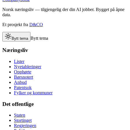
Norsk næringsliv — tilgjengelig der din AI jobber. Bygget på åpne
data.
Et prosjekt fra
D&CO
Bytt tema
Bytt tema
Næringsliv
Lister
Nyetableringer
Opphørte
Børsnotert
Anbud
Patentsok
Fylker og kommuner
Det offentlige
Staten
Stortinget
Regjeringen