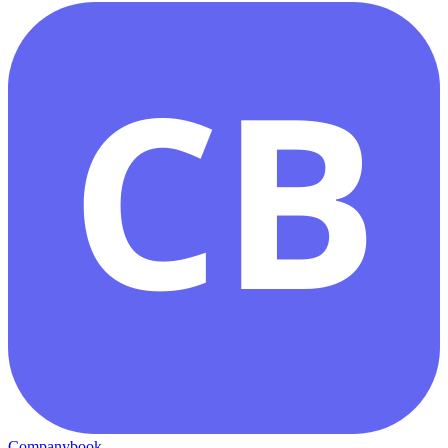
CB
Companybook