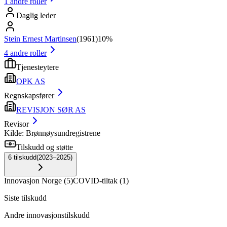
1
andre roller
Daglig leder
Stein Ernest Martinsen
(
1961
)
10%
4
andre roller
Tjenesteytere
OPK AS
Regnskapsfører
REVISJON SØR AS
Revisor
Kilde: Brønnøysundregistrene
Tilskudd og støtte
6
tilskudd
(
2023–2025
)
Innovasjon Norge
(
5
)
COVID-tiltak
(
1
)
Siste tilskudd
Andre innovasjonstilskudd