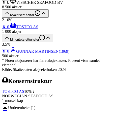
🇳🇱
VISSCHER SEAFOOD BV.
8 500
aksjer
Kvalifisert flertall
2
.
10
%
🇳🇴
TOSTCO AS
1 000
aksjer
Minoritetsrettigheter
3
.
5
%
🇳🇴
GUNNAR MARTINSEN
(
1969
)
500
aksjer
* Noen aksjonærer har flere aksjeklasser. Prosent viser samlet
eierandel.
Kilde: Skatteetaten aksjeeierboken 2024
Konsernstruktur
TOSTCO AS
10
% ↓
NORWEGIAN SEAFOOD AS
1
morselskap
Underenheter
(
1
)