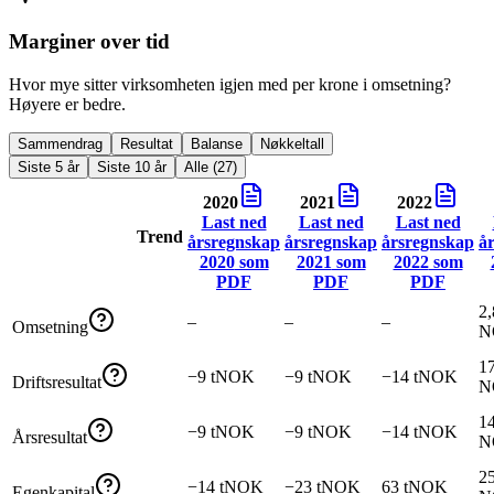
Marginer over tid
Hvor mye sitter virksomheten igjen med per krone i omsetning?
Høyere er bedre.
Sammendrag
Resultat
Balanse
Nøkkeltall
Siste 5 år
Siste 10 år
Alle (27)
2020
2021
2022
Last ned
Last ned
Last ned
Trend
årsregnskap
årsregnskap
årsregnskap
å
2020
som
2021
som
2022
som
PDF
PDF
PDF
2,
–
–
–
Omsetning
N
17
−9 tNOK
−9 tNOK
−14 tNOK
Driftsresultat
N
14
−9 tNOK
−9 tNOK
−14 tNOK
Årsresultat
N
25
−14 tNOK
−23 tNOK
63 tNOK
Egenkapital