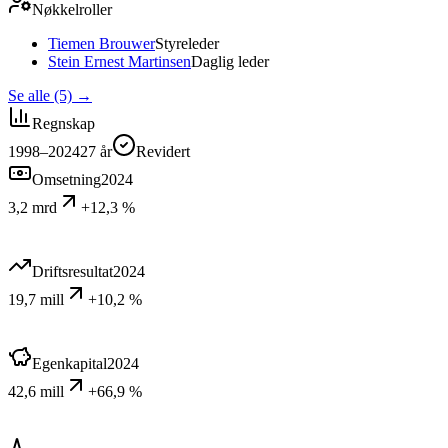
Nøkkelroller
Tiemen Brouwer
Styreleder
Stein Ernest Martinsen
Daglig leder
Se alle (5)
→
Regnskap
1998–2024
27
år
Revidert
Omsetning
2024
3,2 mrd
+12,3 %
Driftsresultat
2024
19,7 mill
+10,2 %
Egenkapital
2024
42,6 mill
+66,9 %