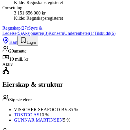
Kilde:
Regnskapsregisteret
Omsetning
3 151 656 000 kr
Kilde:
Regnskapsregisteret
Regnskap
(
27
)
Styre &
Ledelse
(
5
)
Aksjonærer
(
3
)
Konsern
Underenheter
(
1
)
Tilskudd
(
6
)
Kart
Lagre
20
ansatte
10 mill. kr
Aktiv
Eierskap & struktur
Største eiere
VISSCHER SEAFOOD BV.
85 %
TOSTCO AS
10 %
GUNNAR MARTINSEN
5 %