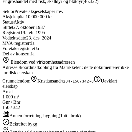
Engroshandel med fisk, skalldyr og bløtdyr
(
46.322
)
Sektor
Private aksjeselskaper mv.
Aksjekapital
10 000 000 kr
Status
Aktiv
Stiftet
27. oktober 1987
Registrert
19. feb. 1995
Vedtektsdato
23. des. 2024
MVA-registrert
Ja
Foretaksregisteret
Ja
Del av konsern
Ja
Eiendom ved virksomhetsadressen
Adresse-/koordinatkobling fra Matrikkelen; dette dokumenterer ikke
juridisk eierskap.
Grunneiendom
Kristiansand
Uavklart
4204-150/342-0
eierskap
Areal
1 009 m²
Gnr / Bnr
150
/
342
Annen forretningsbygning
(
Tatt i bruk
)
Bekreftet bygg