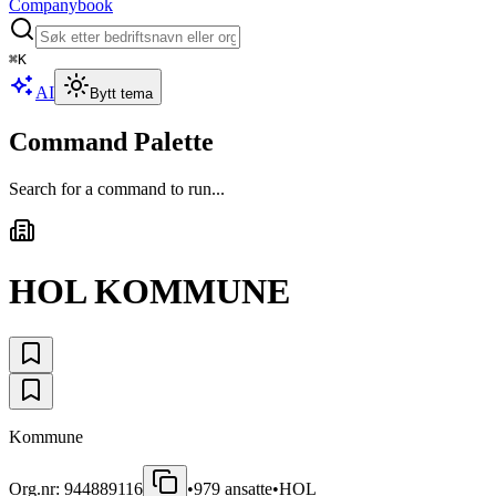
Companybook
⌘
K
AI
Bytt tema
Command Palette
Search for a command to run...
HOL KOMMUNE
Kommune
Org.nr:
944889116
•
979
ansatte
•
HOL