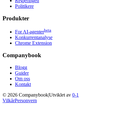
Regjeringen
Politikere
Produkter
beta
For AI-agenter
Konkurrentanalyse
Chrome Extension
Companybook
Blogg
Guider
Om oss
Kontakt
©
2026
Companybook
|
Utviklet av
0-1
Vilkår
Personvern