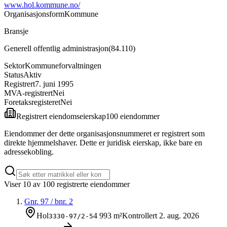
www.hol.kommune.no/
Organisasjonsform
Kommune
Bransje
Generell offentlig administrasjon
(
84.110
)
Sektor
Kommuneforvaltningen
Status
Aktiv
Registrert
7. juni 1995
MVA-registrert
Nei
Foretaksregisteret
Nei
Registrert eiendomseierskap
100
eiendom
mer
Eiendommer der dette organisasjonsnummeret er registrert som
direkte hjemmelshaver. Dette er juridisk eierskap, ikke bare en
adressekobling.
Viser
10
av
100
registrerte eiendommer
Gnr.
97
/ bnr.
2
Hol
4 993 m²
Kontrollert
2. aug. 2026
3330-97/2-5