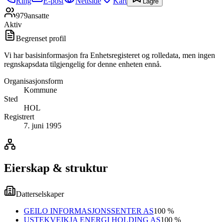
Ring
E-post
Nettside
Kart
Lagre
979
ansatte
Aktiv
Begrenset profil
Vi har basisinformasjon fra Enhetsregisteret og rolledata, men ingen
regnskapsdata tilgjengelig for denne enheten ennå.
Organisasjonsform
Kommune
Sted
HOL
Registrert
7. juni 1995
Eierskap & struktur
Datterselskaper
GEILO INFORMASJONSSENTER AS
100 %
USTEKVEIKJA ENERGI HOLDING AS
100 %