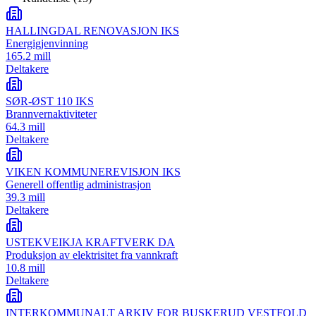
HALLINGDAL RENOVASJON IKS
Energigjenvinning
165.2 mill
Deltakere
SØR-ØST 110 IKS
Brannvernaktiviteter
64.3 mill
Deltakere
VIKEN KOMMUNEREVISJON IKS
Generell offentlig administrasjon
39.3 mill
Deltakere
USTEKVEIKJA KRAFTVERK DA
Produksjon av elektrisitet fra vannkraft
10.8 mill
Deltakere
INTERKOMMUNALT ARKIV FOR BUSKERUD VESTFOLD