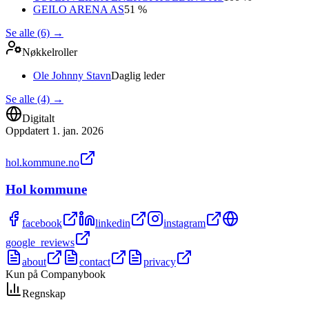
GEILO ARENA AS
51 %
Se alle (6)
→
Nøkkelroller
Ole Johnny Stavn
Daglig leder
Se alle (4)
→
Digitalt
Oppdatert
1. jan. 2026
hol.kommune.no
Hol kommune
facebook
linkedin
instagram
google_reviews
about
contact
privacy
Kun på Companybook
Regnskap