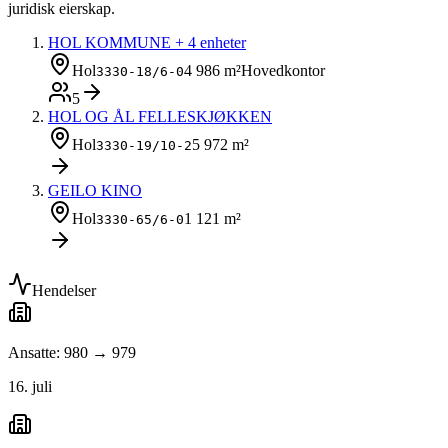
juridisk eierskap.
HOL KOMMUNE
+ 4 enheter
Hol
4 986 m²
Hovedkontor
3330-18/6-0
5
HOL OG ÅL FELLESKJØKKEN
Hol
5 972 m²
3330-19/10-2
GEILO KINO
Hol
1 121 m²
3330-65/6-0
Hendelser
Ansatte: 980 → 979
16. juli