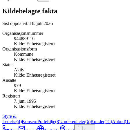
Kildebelagte fakta
Sist oppdatert:
16. juli 2026
Organisasjonsnummer
944889116
Kilde:
Enhetsregisteret
Organisasjonsform
Kommune
Kilde:
Enhetsregisteret
Status
Aktiv
Kilde:
Enhetsregisteret
Ansatte
979
Kilde:
Enhetsregisteret
Registrert
7. juni 1995
Kilde:
Enhetsregisteret
Styre &
Ledelse
(
4
)
Konsern
Portefølje
(
8
)
Underenheter
(
6
)
Kunder
(
15
)
Anbud
(
1