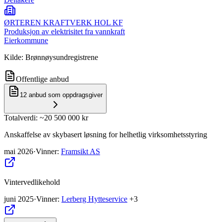
ØRTEREN KRAFTVERK HOL KF
Produksjon av elektrisitet fra vannkraft
Eierkommune
Kilde: Brønnøysundregistrene
Offentlige anbud
12
anbud som oppdragsgiver
Totalverdi
: ~
20 500 000 kr
Anskaffelse av skybasert løsning for helhetlig virksomhetsstyring
mai 2026
·
Vinner
:
Framsikt AS
Vintervedlikehold
juni 2025
·
Vinner
:
Lerberg Hytteservice
+3