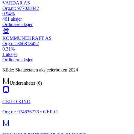
VARDAR AS
Org.nr:
977028442
0.94
%
461
aksjer
Ordinære aksjer
KOMMUNEKRAFT AS
Org.nr:
866818452
0.31
%
1
aksjer
Ordinære aksjer
Kilde: Skatteetaten aksjeeierboken 2024
Underenheter
(
6
)
GEILO KINO
Org.nr:
974636778
• GEILO