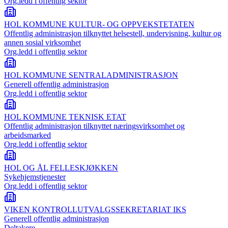
Org.ledd i offentlig sektor
HOL KOMMUNE KULTUR- OG OPPVEKSTETATEN
Offentlig administrasjon tilknyttet helsestell, undervisning, kultur og
annen sosial virksomhet
Org.ledd i offentlig sektor
HOL KOMMUNE SENTRALADMINISTRASJON
Generell offentlig administrasjon
Org.ledd i offentlig sektor
HOL KOMMUNE TEKNISK ETAT
Offentlig administrasjon tilknyttet næringsvirksomhet og
arbeidsmarked
Org.ledd i offentlig sektor
HOL OG ÅL FELLESKJØKKEN
Sykehjemstjenester
Org.ledd i offentlig sektor
VIKEN KONTROLLUTVALGSSEKRETARIAT IKS
Generell offentlig administrasjon
Deltakere