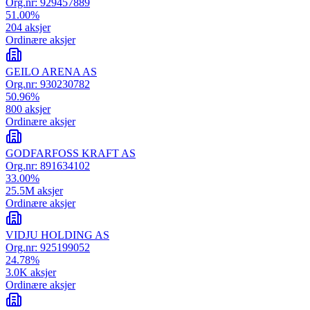
Org.nr:
929457889
51.00
%
204
aksjer
Ordinære aksjer
GEILO ARENA AS
Org.nr:
930230782
50.96
%
800
aksjer
Ordinære aksjer
GODFARFOSS KRAFT AS
Org.nr:
891634102
33.00
%
25.5M
aksjer
Ordinære aksjer
VIDJU HOLDING AS
Org.nr:
925199052
24.78
%
3.0K
aksjer
Ordinære aksjer