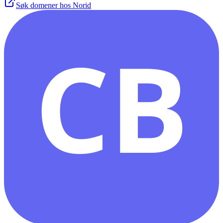
Søk domener hos Norid
CB