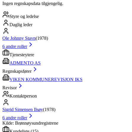
Ingen regnskapsdata tilgjengelig.
Styre og ledelse
Daglig leder
Ole Johnny Stavn
(
1978
)
6
andre roller
Tjenesteytere
ADMENTO AS
Regnskapsfører
VIKEN KOMMUNEREVISJON IKS
Revisor
Kontaktperson
Sigrid Simensen Ilsøy
(
1978
)
6
andre roller
Kilde: Brønnøysundregistrene
Kundeliste
(
15
)