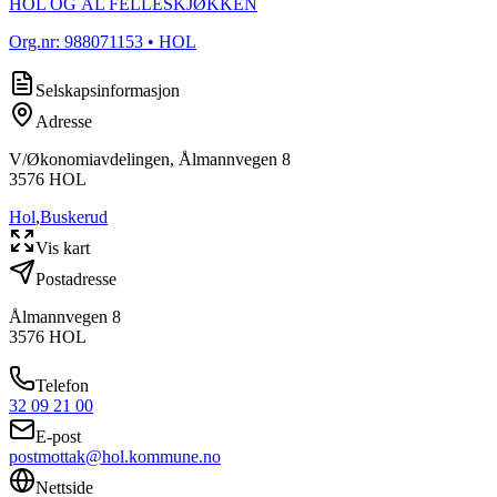
HOL OG ÅL FELLESKJØKKEN
Org.nr:
988071153
• HOL
Selskapsinformasjon
Adresse
V/Økonomiavdelingen, Ålmannvegen 8
3576
HOL
Hol
,
Buskerud
Vis kart
Postadresse
Ålmannvegen 8
3576
HOL
Telefon
32 09 21 00
E-post
postmottak@hol.kommune.no
Nettside