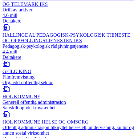
OG TELEMARK IKS
Drift av arkiver
4.6 mill
Deltakere
HALLINGDAL PEDAGOGISK-PSYKOLOGISK TJENESTE
OG OPPFØLGINGSTJENESTEN IKS
Pedagogisk-psykologisk rådgivningstjeneste
4.4 mill
Deltakere
GEILO KINO
Filmfremvisning
Org.ledd i offentlig sektor
HOL KOMMUNE
Generell offentlig administrasjon
Særskilt oppdelt mva-enhet
HOL KOMMUNE HELSE OG OMSORG
Offentlig administrasjon tilknyttet helsestell, undervisning, kultur og
annen sosial virksomhet