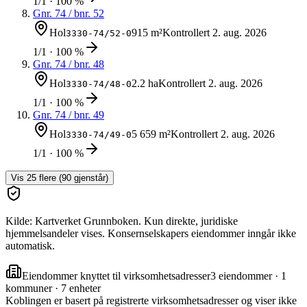
1/1 · 100 %
Gnr.
74
/ bnr.
52
Hol
915 m²
Kontrollert
2. aug. 2026
3330-74/52-0
1/1 · 100 %
Gnr.
74
/ bnr.
48
Hol
2.2 ha
Kontrollert
2. aug. 2026
3330-74/48-0
1/1 · 100 %
Gnr.
74
/ bnr.
49
Hol
5 659 m²
Kontrollert
2. aug. 2026
3330-74/49-0
1/1 · 100 %
Vis
25
flere (
90
gjenstår)
Kilde: Kartverket Grunnboken. Kun direkte, juridiske
hjemmelsandeler vises. Konsernselskapers eiendommer inngår ikke
automatisk.
Eiendommer knyttet til virksomhetsadresser
3
eiendommer ·
1
kommuner ·
7
enheter
Koblingen er basert på registrerte virksomhetsadresser og viser ikke