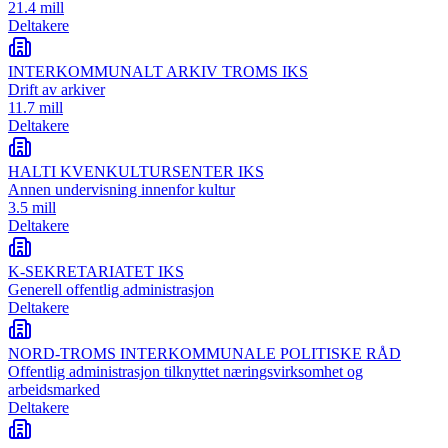
21.4 mill
Deltakere
INTERKOMMUNALT ARKIV TROMS IKS
Drift av arkiver
11.7 mill
Deltakere
HALTI KVENKULTURSENTER IKS
Annen undervisning innenfor kultur
3.5 mill
Deltakere
K-SEKRETARIATET IKS
Generell offentlig administrasjon
Deltakere
NORD-TROMS INTERKOMMUNALE POLITISKE RÅD
Offentlig administrasjon tilknyttet næringsvirksomhet og
arbeidsmarked
Deltakere