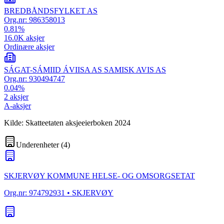
BREDBÅNDSFYLKET AS
Org.nr:
986358013
0.81
%
16.0K
aksjer
Ordinære aksjer
SÁGAT-SÁMIID ÁVIISA AS SAMISK AVIS AS
Org.nr:
930494747
0.04
%
2
aksjer
A-aksjer
Kilde: Skatteetaten aksjeeierboken 2024
Underenheter
(
4
)
SKJERVØY KOMMUNE HELSE- OG OMSORGSETAT
Org.nr:
974792931
• SKJERVØY