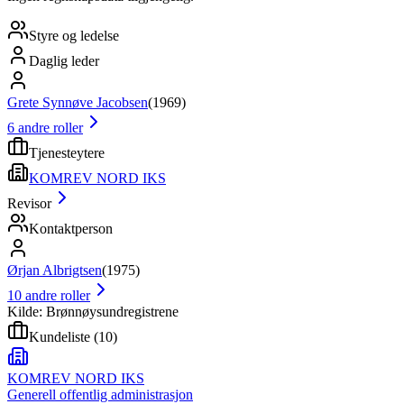
Styre og ledelse
Daglig leder
Grete Synnøve Jacobsen
(
1969
)
6
andre roller
Tjenesteytere
KOMREV NORD IKS
Revisor
Kontaktperson
Ørjan Albrigtsen
(
1975
)
10
andre roller
Kilde: Brønnøysundregistrene
Kundeliste
(
10
)
KOMREV NORD IKS
Generell offentlig administrasjon