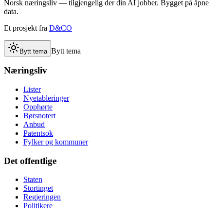
Norsk næringsliv — tilgjengelig der din AI jobber. Bygget på åpne
data.
Et prosjekt fra
D&CO
Bytt tema
Bytt tema
Næringsliv
Lister
Nyetableringer
Opphørte
Børsnotert
Anbud
Patentsok
Fylker og kommuner
Det offentlige
Staten
Stortinget
Regjeringen
Politikere