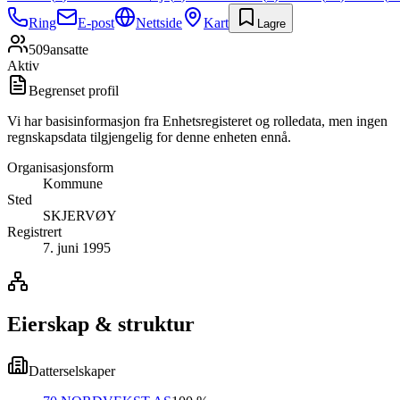
Ring
E-post
Nettside
Kart
Lagre
509
ansatte
Aktiv
Begrenset profil
Vi har basisinformasjon fra Enhetsregisteret og rolledata, men ingen
regnskapsdata tilgjengelig for denne enheten ennå.
Organisasjonsform
Kommune
Sted
SKJERVØY
Registrert
7. juni 1995
Eierskap & struktur
Datterselskaper