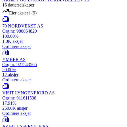
16
datterselskap
er
Eier aksjer i
(
9
)
70 NORDVEKST AS
Org.nr:
980864820
100.00
%
1.0K
aksjer
Ordinære aksjer
YMBER AS
Org.nr:
921543565
20.00
%
12
aksjer
Ordinære aksjer
VISIT LYNGENFJORD AS
Org.nr:
911611538
17.91
%
250.0K
aksjer
Ordinære aksjer
AVFALLSSERVICE AS