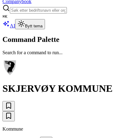
Companybook
⌘
K
AI
Bytt tema
Command Palette
Search for a command to run...
SKJERVØY KOMMUNE
Kommune