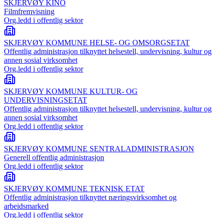
SKJERVØY KINO
Filmfremvisning
Org.ledd i offentlig sektor
SKJERVØY KOMMUNE HELSE- OG OMSORGSETAT
Offentlig administrasjon tilknyttet helsestell, undervisning, kultur og
annen sosial virksomhet
Org.ledd i offentlig sektor
SKJERVØY KOMMUNE KULTUR- OG
UNDERVISNINGSETAT
Offentlig administrasjon tilknyttet helsestell, undervisning, kultur og
annen sosial virksomhet
Org.ledd i offentlig sektor
SKJERVØY KOMMUNE SENTRALADMINISTRASJON
Generell offentlig administrasjon
Org.ledd i offentlig sektor
SKJERVØY KOMMUNE TEKNISK ETAT
Offentlig administrasjon tilknyttet næringsvirksomhet og
arbeidsmarked
Org.ledd i offentlig sektor