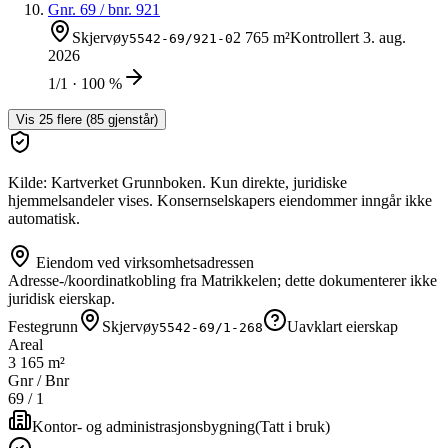
Gnr.
69
/ bnr.
921
Skjervøy
2 765 m²
Kontrollert
3. aug.
5542-69/921-0
2026
1/1 · 100 %
Vis
25
flere (
85
gjenstår)
Kilde: Kartverket Grunnboken. Kun direkte, juridiske
hjemmelsandeler vises. Konsernselskapers eiendommer inngår ikke
automatisk.
Eiendom ved virksomhetsadressen
Adresse-/koordinatkobling fra Matrikkelen; dette dokumenterer ikke
juridisk eierskap.
Festegrunn
Skjervøy
Uavklart eierskap
5542-69/1-268
Areal
3 165 m²
Gnr / Bnr
69
/
1
Kontor- og administrasjonsbygning
(
Tatt i bruk
)