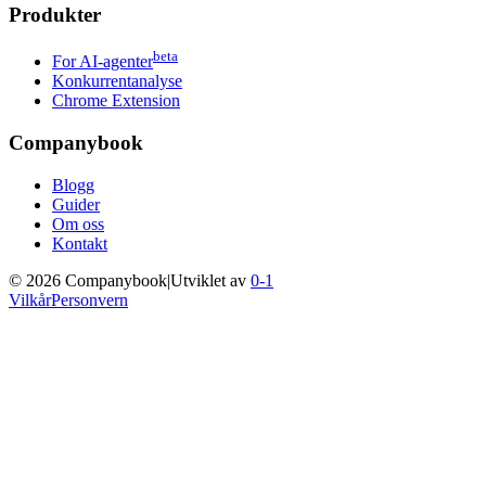
Produkter
beta
For AI-agenter
Konkurrentanalyse
Chrome Extension
Companybook
Blogg
Guider
Om oss
Kontakt
©
2026
Companybook
|
Utviklet av
0-1
Vilkår
Personvern