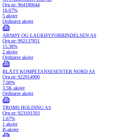
Org.nr:
964180644
16.67
%
5
aksjer
Ordinære aksjer
ARNØY OG LAUKØYFORBINDELSEN AS
Org.nr:
992137851
15.38
%
2
aksjer
Ordinære aksjer
BLÅTT KOMPETANSESENTER NORD AS
Org.nr:
922914990
7.00
%
3.5K
aksjer
Ordinære aksjer
TROMS HOLDING AS
Org.nr:
923191593
1.67
%
1
aksjer
B-aksjer