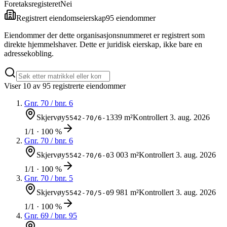
Foretaksregisteret
Nei
Registrert eiendomseierskap
95
eiendom
mer
Eiendommer der dette organisasjonsnummeret er registrert som
direkte hjemmelshaver. Dette er juridisk eierskap, ikke bare en
adressekobling.
Viser
10
av
95
registrerte eiendommer
Gnr.
70
/ bnr.
6
Skjervøy
339 m²
Kontrollert
3. aug. 2026
5542-70/6-1
1/1 · 100 %
Gnr.
70
/ bnr.
6
Skjervøy
3 003 m²
Kontrollert
3. aug. 2026
5542-70/6-0
1/1 · 100 %
Gnr.
70
/ bnr.
5
Skjervøy
9 981 m²
Kontrollert
3. aug. 2026
5542-70/5-0
1/1 · 100 %
Gnr.
69
/ bnr.
95