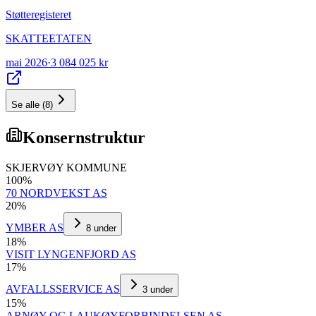
Støtteregisteret
SKATTEETATEN
mai 2026
·
3 084 025 kr
Se alle
(
8
)
Konsernstruktur
SKJERVØY KOMMUNE
100
%
70 NORDVEKST AS
20
%
YMBER AS
8
under
18
%
VISIT LYNGENFJORD AS
17
%
AVFALLSSERVICE AS
3
under
15
%
ARNØY OG LAUKØYFORBINDELSEN AS