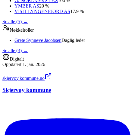
70 NORDVEKST AS
100 %
YMBER AS
20 %
VISIT LYNGENFJORD AS
17.9 %
Se alle (5)
→
Nøkkelroller
Grete Synnøve Jacobsen
Daglig leder
Se alle (3)
→
Digitalt
Oppdatert
1. jan. 2026
skjervoy.kommune.no
Skjervøy kommune