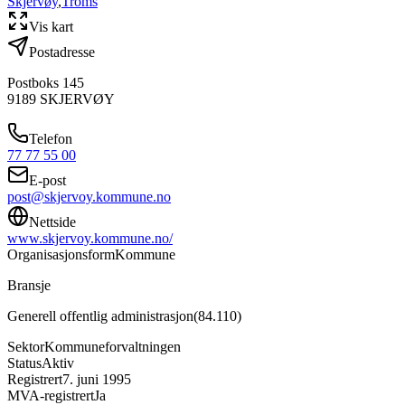
Skjervøy
,
Troms
Vis kart
Postadresse
Postboks 145
9189
SKJERVØY
Telefon
77 77 55 00
E-post
post@skjervoy.kommune.no
Nettside
www.skjervoy.kommune.no/
Organisasjonsform
Kommune
Bransje
Generell offentlig administrasjon
(
84.110
)
Sektor
Kommuneforvaltningen
Status
Aktiv
Registrert
7. juni 1995
MVA-registrert
Ja