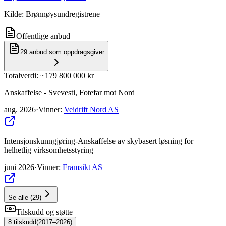
Kilde: Brønnøysundregistrene
Offentlige anbud
29
anbud som oppdragsgiver
Totalverdi
: ~
179 800 000 kr
Anskaffelse - Svevesti, Fotefar mot Nord
aug. 2026
·
Vinner
:
Veidrift Nord AS
Intensjonskunngjøring-Anskaffelse av skybasert løsning for
helhetlig virksomhetsstyring
juni 2026
·
Vinner
:
Framsikt AS
Se alle
(
29
)
Tilskudd og støtte
8
tilskudd
(
2017–2026
)