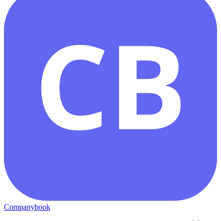
CB
Companybook