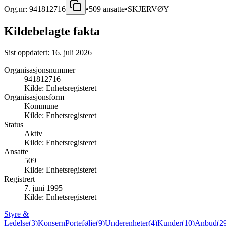
Org.nr:
941812716
•
509
ansatte
•
SKJERVØY
Kildebelagte fakta
Sist oppdatert:
16. juli 2026
Organisasjonsnummer
941812716
Kilde:
Enhetsregisteret
Organisasjonsform
Kommune
Kilde:
Enhetsregisteret
Status
Aktiv
Kilde:
Enhetsregisteret
Ansatte
509
Kilde:
Enhetsregisteret
Registrert
7. juni 1995
Kilde:
Enhetsregisteret
Styre &
Ledelse
(
3
)
Konsern
Portefølje
(
9
)
Underenheter
(
4
)
Kunder
(
10
)
Anbud
(
2