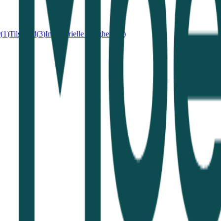
r
(
1
)
Tilskudd
(
3
)
Immaterielle rettigheter
(
1
)