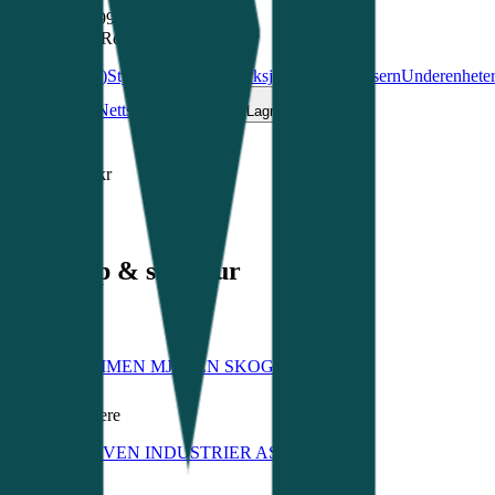
2 051 998 000 kr
Kilde:
Regnskapsregisteret
Regnskap
(
27
)
Styre & Ledelse
(
7
)
Aksjonærer
(
1
)
Konsern
Underenhete
Ring
Nettside
Kart
Lagre
66
ansatte
5,5 mill. kr
Aktiv
Eierskap & struktur
Eies av
GLOMMEN MJØSEN SKOG SA
66.9 %
Største eiere
MOELVEN INDUSTRIER ASA
100 %