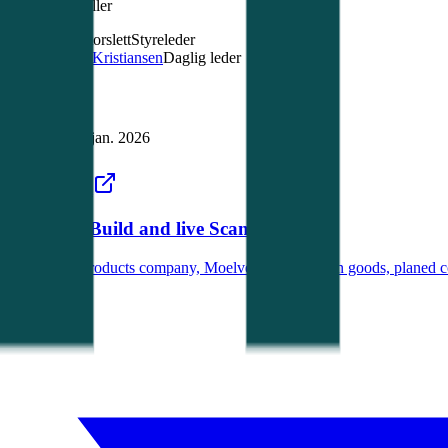
Nøkkelroller
Lars Storslett
Styreleder
Simen Kristiansen
Daglig leder
Se alle (7)
→
Digitalt
Oppdatert
3. jan. 2026
moelven.com
Moelven: Build and live Scandinavian
As a wood products company, Moelven deliver sawn goods, planed cons