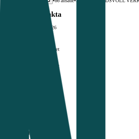
Org.nr:
941809030
•
66
ansatte
•
Stiftet
1987
•
EIDSVOLL VER
Kildebelagte fakta
Sist oppdatert:
20. juli 2026
Organisasjonsnummer
941809030
Kilde:
Enhetsregisteret
Organisasjonsform
Aksjeselskap
Kilde:
Enhetsregisteret
Status
Aktiv
Kilde:
Enhetsregisteret
Ansatte
66
Kilde:
Enhetsregisteret
Registrert
12. mars 1995
Kilde:
Enhetsregisteret
Regnskapsår
2024
Kilde:
Regnskapsregisteret
Omsetning