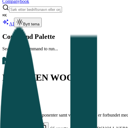
Companybook
⌘
K
AI
Bytt tema
Command Palette
Search for a command to run...
MOELVEN WOOD AS
Produksjon av trekomponenter samt virksomhet som er forbundet med d