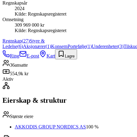
Regnskapsår
2024
Kilde:
Regnskapsregisteret
Omsetning
309 969 000 kr
Kilde:
Regnskapsregisteret
Regnskap
(
27
)
Styre &
Ledelse
(
6
)
Aksjonærer
(
1
)
Konsern
Portefølje
(
1
)
Underenheter
(
3
)
Tilsku
Ring
E-post
Kart
Lagre
36
ansatte
554,9k kr
Aktiv
Eierskap & struktur
Største eiere
AKKODIS GROUP NORDICS AS
100 %