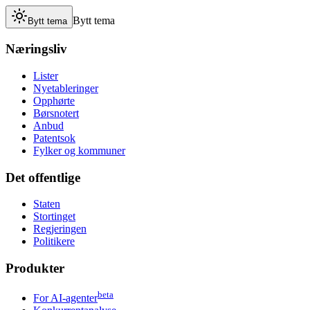
Bytt tema
Bytt tema
Næringsliv
Lister
Nyetableringer
Opphørte
Børsnotert
Anbud
Patentsok
Fylker og kommuner
Det offentlige
Staten
Stortinget
Regjeringen
Politikere
Produkter
beta
For AI-agenter