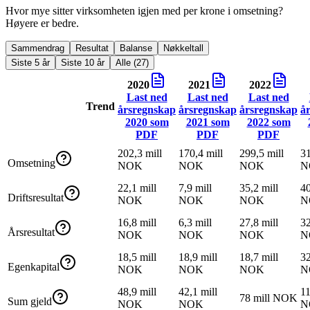
Hvor mye sitter virksomheten igjen med per krone i omsetning?
Høyere er bedre.
Sammendrag
Resultat
Balanse
Nøkkeltall
Siste 5 år
Siste 10 år
Alle (27)
2020
2021
2022
Last ned
Last ned
Last ned
Trend
årsregnskap
årsregnskap
årsregnskap
å
2020
som
2021
som
2022
som
PDF
PDF
PDF
202,3 mill
170,4 mill
299,5 mill
31
Omsetning
NOK
NOK
NOK
N
22,1 mill
7,9 mill
35,2 mill
40
Driftsresultat
NOK
NOK
NOK
N
16,8 mill
6,3 mill
27,8 mill
32
Årsresultat
NOK
NOK
NOK
N
18,5 mill
18,9 mill
18,7 mill
32
Egenkapital
NOK
NOK
NOK
N
48,9 mill
42,1 mill
11
78 mill NOK
Sum gjeld
NOK
NOK
N