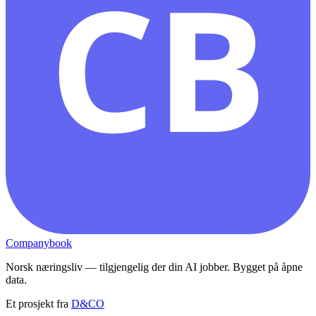
CB
Companybook
Norsk næringsliv — tilgjengelig der din AI jobber. Bygget på åpne
data.
Et prosjekt fra
D&CO