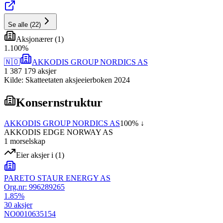
Se alle
(
22
)
Aksjonærer
(
1
)
1
.
100
%
🇳🇴
AKKODIS GROUP NORDICS AS
1 387 179
aksjer
Kilde: Skatteetaten aksjeeierboken 2024
Konsernstruktur
AKKODIS GROUP NORDICS AS
100
% ↓
AKKODIS EDGE NORWAY AS
1
morselskap
Eier aksjer i
(
1
)
PARETO STAUR ENERGY AS
Org.nr:
996289265
1.85
%
30
aksjer
NO0010635154