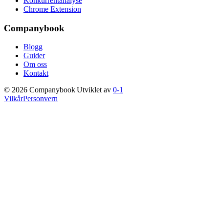
Konkurrentanalyse
Chrome Extension
Companybook
Blogg
Guider
Om oss
Kontakt
©
2026
Companybook
|
Utviklet av
0-1
Vilkår
Personvern