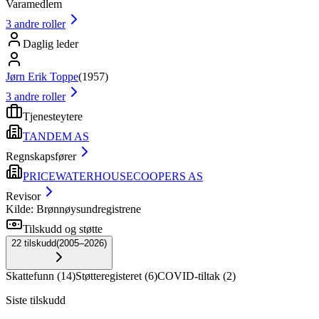
Varamedlem
3
andre roller
Daglig leder
Jørn Erik Toppe
(
1957
)
3
andre roller
Tjenesteytere
TANDEM AS
Regnskapsfører
PRICEWATERHOUSECOOPERS AS
Revisor
Kilde: Brønnøysundregistrene
Tilskudd og støtte
22
tilskudd
(
2005–2026
)
Skattefunn
(
14
)
Støtteregisteret
(
6
)
COVID-tiltak
(
2
)
Siste tilskudd