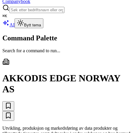
Companybook
⌘
K
AI
Bytt tema
Command Palette
Search for a command to run...
AKKODIS EDGE NORWAY
AS
Utvikling, produksjon og markedsføring av data produkter og