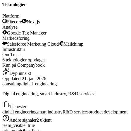
Teknologier
Plattform
Sitecore
Next.js
Analyse
Google Tag Manager
Markedsføring
Salesforce Marketing Cloud
Mailchimp
Infrastruktur
OneTrust
6
teknologier
oppdaget
Kun på Companybook
Dyp innsikt
Oppdatert
21. jan. 2026
consulting
digital_engineering
Digital engineering, smart industry, R&D services
Tjenester
digital engineering
smart industry
R&D services
product development
Andre signaler
2
ukjent
team_visible
:
true
pricing_visible
:
false