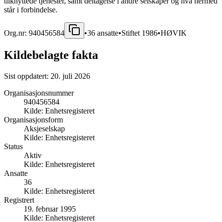
tilknyttede tjenester, samt deltagelse i andre selskaper og hva hermed
står i forbindelse.
Org.nr:
940456584
•
36
ansatte
•
Stiftet
1986
•
HØVIK
Kildebelagte fakta
Sist oppdatert:
20. juli 2026
Organisasjonsnummer
940456584
Kilde:
Enhetsregisteret
Organisasjonsform
Aksjeselskap
Kilde:
Enhetsregisteret
Status
Aktiv
Kilde:
Enhetsregisteret
Ansatte
36
Kilde:
Enhetsregisteret
Registrert
19. februar 1995
Kilde:
Enhetsregisteret