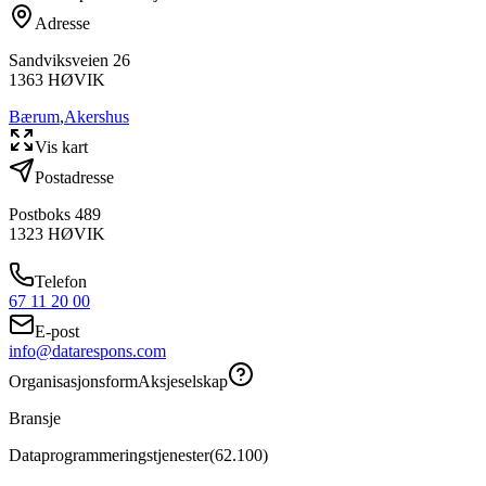
Adresse
Sandviksveien 26
1363
HØVIK
Bærum
,
Akershus
Vis kart
Postadresse
Postboks 489
1323
HØVIK
Telefon
67 11 20 00
E-post
info@datarespons.com
Organisasjonsform
Aksjeselskap
Bransje
Dataprogrammeringstjenester
(
62.100
)