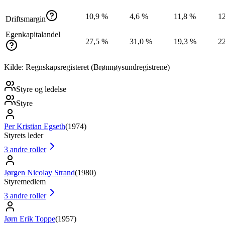
10,9 %
4,6 %
11,8 %
1
Driftsmargin
Egenkapitalandel
27,5 %
31,0 %
19,3 %
2
Kilde: Regnskapsregisteret (Brønnøysundregistrene)
Styre og ledelse
Styre
Per Kristian Egseth
(
1974
)
Styrets leder
3
andre roller
Jørgen Nicolay Strand
(
1980
)
Styremedlem
3
andre roller
Jørn Erik Toppe
(
1957
)