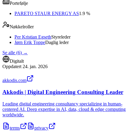
Portefølje
PARETO STAUR ENERGY AS
1.9 %
Nøkkelroller
Per Kristian Egseth
Styreleder
Jørn Erik Toppe
Daglig leder
Se alle (6)
→
Digitalt
Oppdatert
24. jan. 2026
akkodis.com
Akkodis | Digital Engineering Consulting Leader
Leading digital engineering consultancy specializing in human-
centered AI. Deep expertise in AI, data, cloud & edge computing
worldwide.
terms
privacy