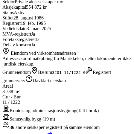
Sektor
Private aksjeselskaper mv.
Aksjekapital
554 872 kr
Status
Aktiv
Stiftet
28. august 1986
Registrert
19. feb. 1995
Vedtektsdato
3. mars 2025
MVA-registrert
Ja
Foretaksregisteret
Ja
Del av konsern
Ja
Eiendom ved virksomhetsadressen
Adresse-/koordinatkobling fra Matrikkelen; dette dokumenterer ikke
juridisk eierskap.
Grunneiendom
Bærum
Registrert
3201-11/1222-0
grunnerverv
Uavklart eierskap
Areal
3 738 m²
Gnr / Bnr
11
/
1222
Kontor- og administrasjonsbygning
(
Tatt i bruk
)
Sannsynlig bygg (19 m)
36
andre selskap
er
registrert på samme eiendom