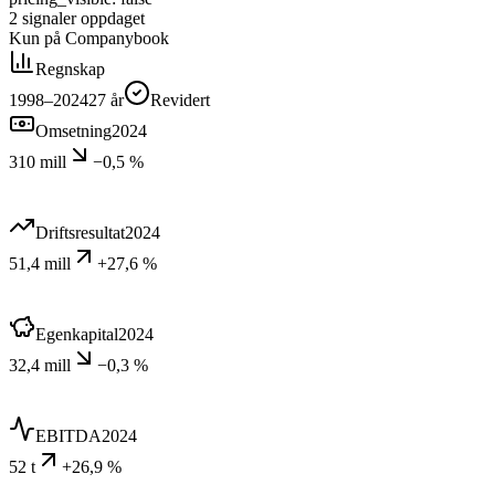
2
signaler
oppdaget
Kun på Companybook
Regnskap
1998–2024
27
år
Revidert
Omsetning
2024
310 mill
−0,5 %
Driftsresultat
2024
51,4 mill
+27,6 %
Egenkapital
2024
32,4 mill
−0,3 %
EBITDA
2024
52 t
+26,9 %