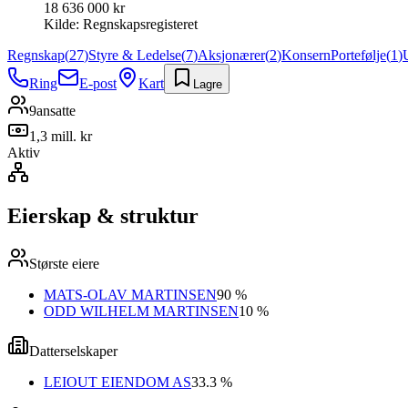
18 636 000 kr
Kilde:
Regnskapsregisteret
Regnskap
(
27
)
Styre & Ledelse
(
7
)
Aksjonærer
(
2
)
Konsern
Portefølje
(
1
)
Ring
E-post
Kart
Lagre
9
ansatte
1,3 mill. kr
Aktiv
Eierskap & struktur
Største eiere
MATS-OLAV MARTINSEN
90 %
ODD WILHELM MARTINSEN
10 %
Datterselskaper
LEIOUT EIENDOM AS
33.3 %