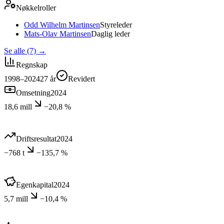
Nøkkelroller
Odd Wilhelm Martinsen
Styreleder
Mats-Olav Martinsen
Daglig leder
Se alle (7)
→
Regnskap
1998–2024
27
år
Revidert
Omsetning
2024
18,6 mill
−20,8 %
Driftsresultat
2024
−768 t
−135,7 %
Egenkapital
2024
5,7 mill
−10,4 %