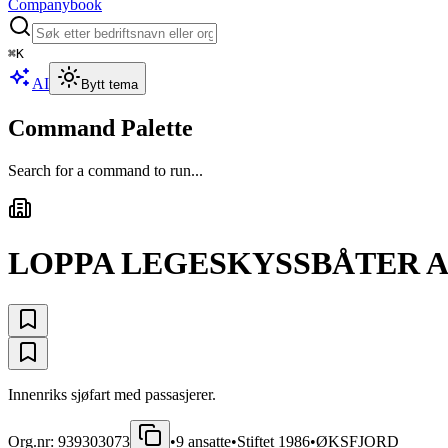
Companybook
⌘
K
AI
Bytt tema
Command Palette
Search for a command to run...
LOPPA LEGESKYSSBÅTER A
Innenriks sjøfart med passasjerer.
Org.nr:
939303073
•
9
ansatte
•
Stiftet
1986
•
ØKSFJORD