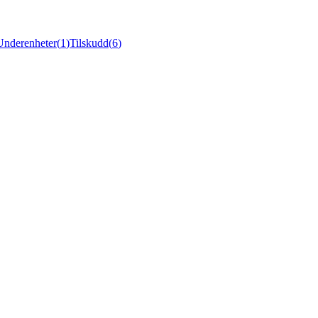
Underenheter
(
1
)
Tilskudd
(
6
)