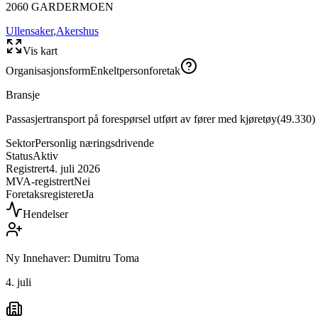
2060
GARDERMOEN
Ullensaker
,
Akershus
Vis kart
Organisasjonsform
Enkeltpersonforetak
Bransje
Passasjertransport på forespørsel utført av fører med kjøretøy
(
49.330
)
Sektor
Personlig næringsdrivende
Status
Aktiv
Registrert
4. juli 2026
MVA-registrert
Nei
Foretaksregisteret
Ja
Hendelser
Ny Innehaver: Dumitru Toma
4. juli