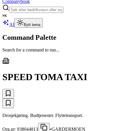
Companybook
⌘
K
AI
Bytt tema
Command Palette
Search for a command to run...
SPEED TOMA TAXI
Drosjekjøring. Budtjenester. Flyttetransport.
Org.nr:
938044813
•
GARDERMOEN