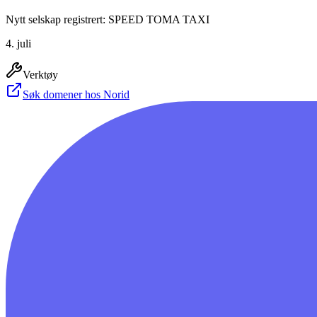
Nytt selskap registrert: SPEED TOMA TAXI
4. juli
Verktøy
Søk domener hos Norid