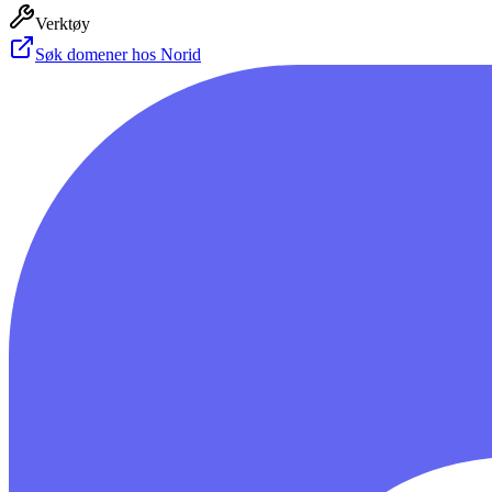
Verktøy
Søk domener hos Norid