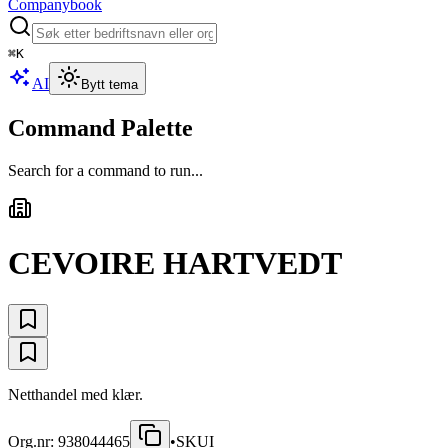
Companybook
⌘
K
AI
Bytt tema
Command Palette
Search for a command to run...
CEVOIRE HARTVEDT
Netthandel med klær.
Org.nr:
938044465
•
SKUI