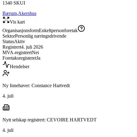
1340
SKUI
Bærum
,
Akershus
Vis kart
Organisasjonsform
Enkeltpersonforetak
Sektor
Personlig næringsdrivende
Status
Aktiv
Registrert
4. juli 2026
MVA-registrert
Nei
Foretaksregisteret
Ja
Hendelser
Ny Innehaver: Constance Hartvedt
4. juli
Nytt selskap registrert: CEVOIRE HARTVEDT
4. juli