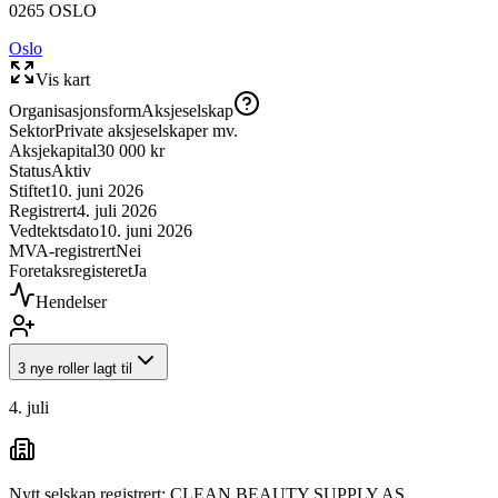
0265
OSLO
Oslo
Vis kart
Organisasjonsform
Aksjeselskap
Sektor
Private aksjeselskaper mv.
Aksjekapital
30 000 kr
Status
Aktiv
Stiftet
10. juni 2026
Registrert
4. juli 2026
Vedtektsdato
10. juni 2026
MVA-registrert
Nei
Foretaksregisteret
Ja
Hendelser
3 nye roller lagt til
4. juli
Nytt selskap registrert: CLEAN BEAUTY SUPPLY AS