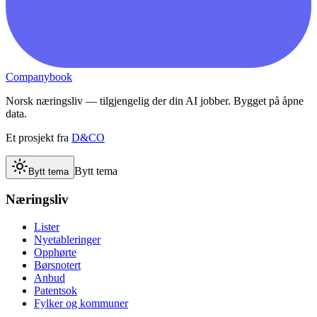
Companybook
Norsk næringsliv — tilgjengelig der din AI jobber. Bygget på åpne
data.
Et prosjekt fra
D&CO
Bytt tema
Bytt tema
Næringsliv
Lister
Nyetableringer
Opphørte
Børsnotert
Anbud
Patentsok
Fylker og kommuner