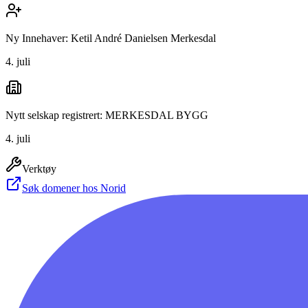
Ny Innehaver: Ketil André Danielsen Merkesdal
4. juli
Nytt selskap registrert: MERKESDAL BYGG
4. juli
Verktøy
Søk domener hos Norid