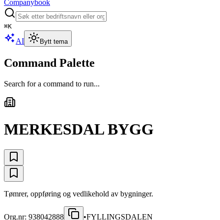
Companybook
⌘
K
AI
Bytt tema
Command Palette
Search for a command to run...
MERKESDAL BYGG
Tømrer, oppføring og vedlikehold av bygninger.
Org.nr:
938042888
•
FYLLINGSDALEN