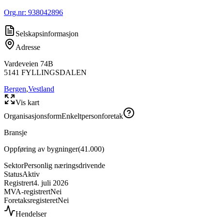
Org.nr:
938042896
Selskapsinformasjon
Adresse
Vardeveien 74B
5141
FYLLINGSDALEN
Bergen
,
Vestland
Vis kart
Organisasjonsform
Enkeltpersonforetak
Bransje
Oppføring av bygninger
(
41.000
)
Sektor
Personlig næringsdrivende
Status
Aktiv
Registrert
4. juli 2026
MVA-registrert
Nei
Foretaksregisteret
Nei
Hendelser