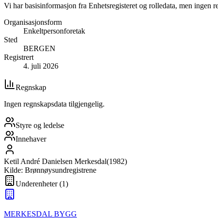
Vi har basisinformasjon fra Enhetsregisteret og rolledata, men ingen r
Organisasjonsform
Enkeltpersonforetak
Sted
BERGEN
Registrert
4. juli 2026
Regnskap
Ingen regnskapsdata tilgjengelig.
Styre og ledelse
Innehaver
Ketil André Danielsen Merkesdal
(
1982
)
Kilde: Brønnøysundregistrene
Underenheter
(
1
)
MERKESDAL BYGG