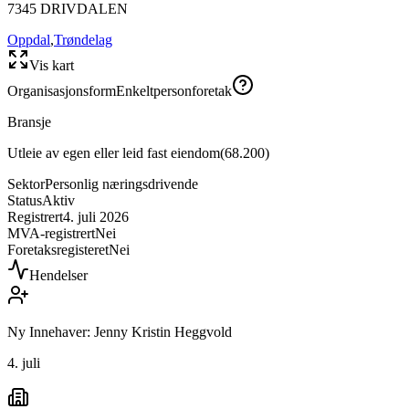
7345
DRIVDALEN
Oppdal
,
Trøndelag
Vis kart
Organisasjonsform
Enkeltpersonforetak
Bransje
Utleie av egen eller leid fast eiendom
(
68.200
)
Sektor
Personlig næringsdrivende
Status
Aktiv
Registrert
4. juli 2026
MVA-registrert
Nei
Foretaksregisteret
Nei
Hendelser
Ny Innehaver: Jenny Kristin Heggvold
4. juli