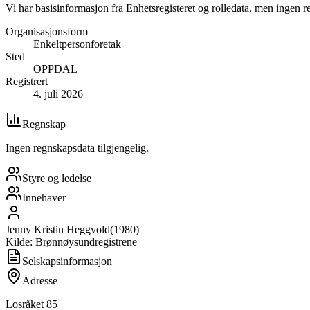
Vi har basisinformasjon fra Enhetsregisteret og rolledata, men ingen r
Organisasjonsform
Enkeltpersonforetak
Sted
OPPDAL
Registrert
4. juli 2026
Regnskap
Ingen regnskapsdata tilgjengelig.
Styre og ledelse
Innehaver
Jenny Kristin Heggvold
(
1980
)
Kilde: Brønnøysundregistrene
Selskapsinformasjon
Adresse
Losråket 85