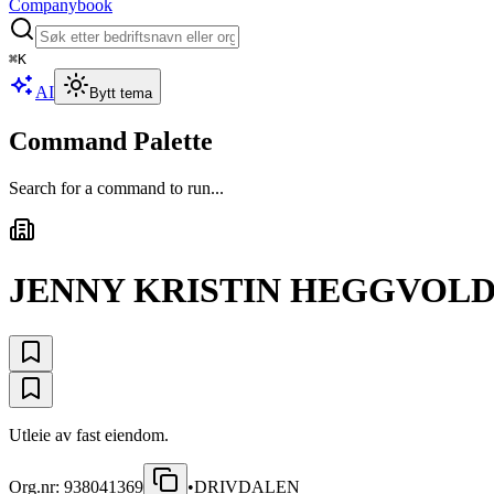
Companybook
⌘
K
AI
Bytt tema
Command Palette
Search for a command to run...
JENNY KRISTIN HEGGVOL
Utleie av fast eiendom.
Org.nr:
938041369
•
DRIVDALEN