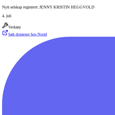
Nytt selskap registrert: JENNY KRISTIN HEGGVOLD
4. juli
Verktøy
Søk domener hos Norid