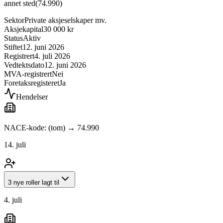
annet sted
(
74.990
)
Sektor
Private aksjeselskaper mv.
Aksjekapital
30 000 kr
Status
Aktiv
Stiftet
12. juni 2026
Registrert
4. juli 2026
Vedtektsdato
12. juni 2026
MVA-registrert
Nei
Foretaksregisteret
Ja
Hendelser
NACE-kode: (tom) → 74.990
14. juli
3 nye roller lagt til
4. juli