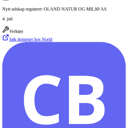
Nytt selskap registrert: OLAND NATUR OG MILJØ AS
4. juli
Verktøy
Søk domener hos Norid
CB