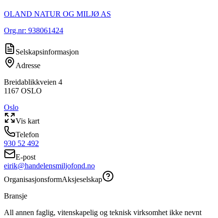
OLAND NATUR OG MILJØ AS
Org.nr:
938061424
Selskapsinformasjon
Adresse
Breidablikkveien 4
1167
OSLO
Oslo
Vis kart
Telefon
930 52 492
E-post
eirik@handelensmiljofond.no
Organisasjonsform
Aksjeselskap
Bransje
All annen faglig, vitenskapelig og teknisk virksomhet ikke nevnt