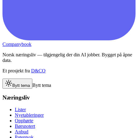
Companybook
Norsk næringsliv — tilgjengelig der din AI jobber. Bygget på åpne
data.
Et prosjekt fra
D&CO
Bytt tema
Bytt tema
Næringsliv
Lister
Nyetableringer
Opphørte
Børsnotert
Anbud
Patentsok