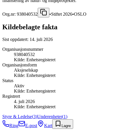
finansiering av natur- og miljøprosjekter.
Org.nr:
938040532
•
Stiftet
2026
•
OSLO
Kildebelagte fakta
Sist oppdatert:
14. juli 2026
Organisasjonsnummer
938040532
Kilde:
Enhetsregisteret
Organisasjonsform
Aksjeselskap
Kilde:
Enhetsregisteret
Status
Aktiv
Kilde:
Enhetsregisteret
Registrert
4. juli 2026
Kilde:
Enhetsregisteret
Styre & Ledelse
(
3
)
Underenheter
(
1
)
Ring
E-post
Kart
Lagre