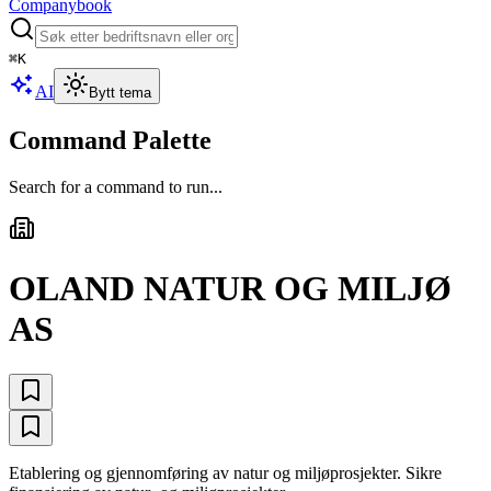
Companybook
⌘
K
AI
Bytt tema
Command Palette
Search for a command to run...
OLAND NATUR OG MILJØ
AS
Etablering og gjennomføring av natur og miljøprosjekter. Sikre