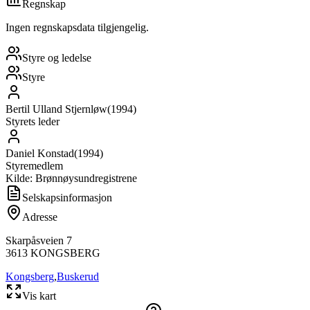
Regnskap
Ingen regnskapsdata tilgjengelig.
Styre og ledelse
Styre
Bertil Ulland Stjernløw
(
1994
)
Styrets leder
Daniel Konstad
(
1994
)
Styremedlem
Kilde: Brønnøysundregistrene
Selskapsinformasjon
Adresse
Skarpåsveien 7
3613
KONGSBERG
Kongsberg
,
Buskerud
Vis kart