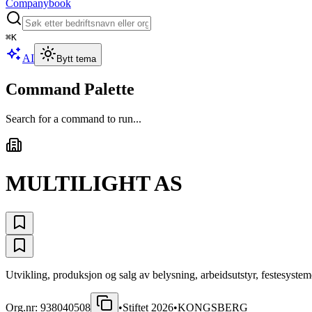
Companybook
⌘
K
AI
Bytt tema
Command Palette
Search for a command to run...
MULTILIGHT AS
Utvikling, produksjon og salg av belysning, arbeidsutstyr, festesysteme
Org.nr:
938040508
•
Stiftet
2026
•
KONGSBERG