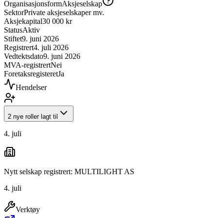
Organisasjonsform
Aksjeselskap
Sektor
Private aksjeselskaper mv.
Aksjekapital
30 000 kr
Status
Aktiv
Stiftet
9. juni 2026
Registrert
4. juli 2026
Vedtektsdato
9. juni 2026
MVA-registrert
Nei
Foretaksregisteret
Ja
Hendelser
2 nye roller lagt til
4. juli
Nytt selskap registrert: MULTILIGHT AS
4. juli
Verktøy