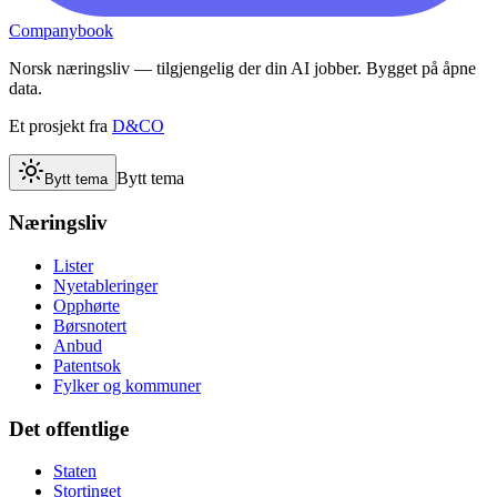
Companybook
Norsk næringsliv — tilgjengelig der din AI jobber. Bygget på åpne
data.
Et prosjekt fra
D&CO
Bytt tema
Bytt tema
Næringsliv
Lister
Nyetableringer
Opphørte
Børsnotert
Anbud
Patentsok
Fylker og kommuner
Det offentlige
Staten
Stortinget