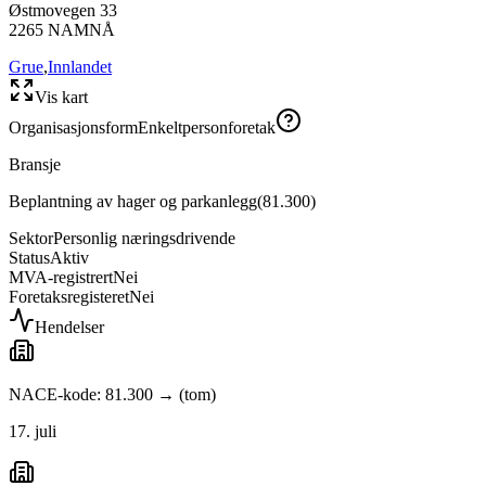
Østmovegen 33
2265
NAMNÅ
Grue
,
Innlandet
Vis kart
Organisasjonsform
Enkeltpersonforetak
Bransje
Beplantning av hager og parkanlegg
(
81.300
)
Sektor
Personlig næringsdrivende
Status
Aktiv
MVA-registrert
Nei
Foretaksregisteret
Nei
Hendelser
NACE-kode: 81.300 → (tom)
17. juli