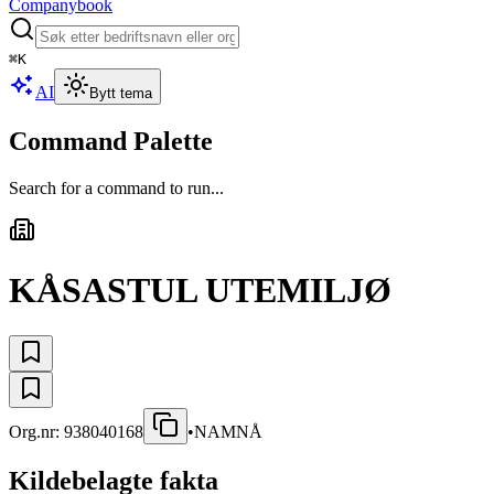
Companybook
⌘
K
AI
Bytt tema
Command Palette
Search for a command to run...
KÅSASTUL UTEMILJØ
Org.nr:
938040168
•
NAMNÅ
Kildebelagte fakta