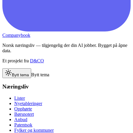
Companybook
Norsk næringsliv — tilgjengelig der din AI jobber. Bygget på åpne
data.
Et prosjekt fra
D&CO
Bytt tema
Bytt tema
Næringsliv
Lister
Nyetableringer
Opphørte
Børsnotert
Anbud
Patentsok
Fylker og kommuner