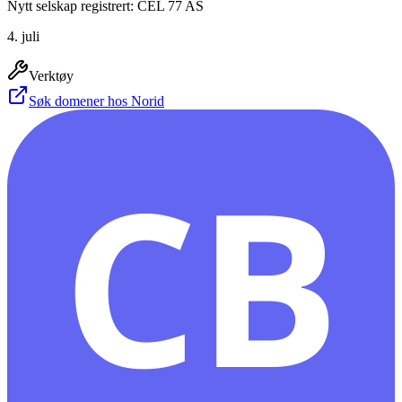
Nytt selskap registrert: CEL 77 AS
4. juli
Verktøy
Søk domener hos Norid
CB