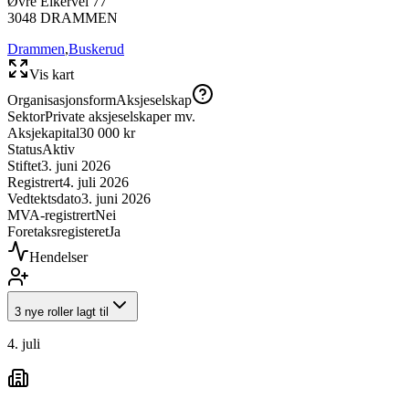
Øvre Eikervei 77
3048
DRAMMEN
Drammen
,
Buskerud
Vis kart
Organisasjonsform
Aksjeselskap
Sektor
Private aksjeselskaper mv.
Aksjekapital
30 000 kr
Status
Aktiv
Stiftet
3. juni 2026
Registrert
4. juli 2026
Vedtektsdato
3. juni 2026
MVA-registrert
Nei
Foretaksregisteret
Ja
Hendelser
3 nye roller lagt til
4. juli