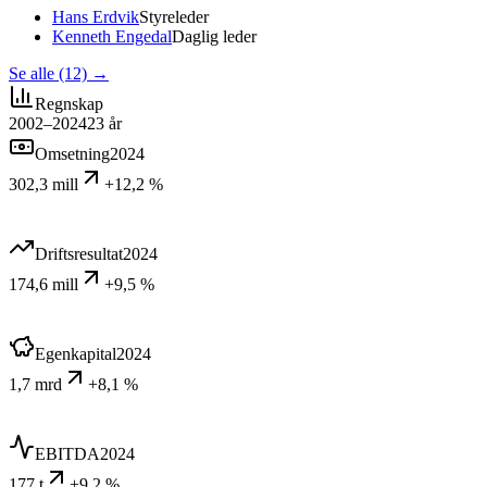
Hans Erdvik
Styreleder
Kenneth Engedal
Daglig leder
Se alle (12)
→
Regnskap
2002–2024
23
år
Omsetning
2024
302,3 mill
+12,2 %
Driftsresultat
2024
174,6 mill
+9,5 %
Egenkapital
2024
1,7 mrd
+8,1 %
EBITDA
2024
177 t
+9,2 %