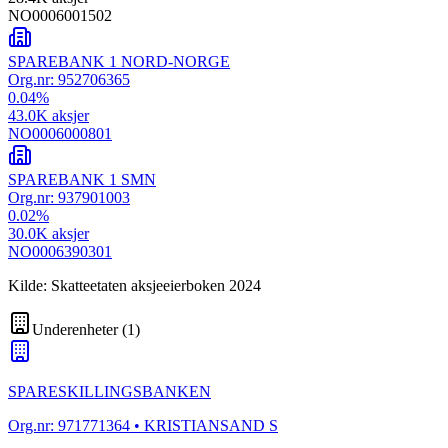
NO0006001502
SPAREBANK 1 NORD-NORGE
Org.nr:
952706365
0.04
%
43.0K
aksjer
NO0006000801
SPAREBANK 1 SMN
Org.nr:
937901003
0.02
%
30.0K
aksjer
NO0006390301
Kilde: Skatteetaten aksjeeierboken 2024
Underenheter
(
1
)
SPARESKILLINGSBANKEN
Org.nr:
971771364
• KRISTIANSAND S