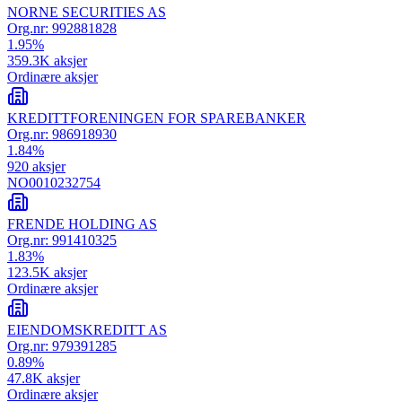
NORNE SECURITIES AS
Org.nr:
992881828
1.95
%
359.3K
aksjer
Ordinære aksjer
KREDITTFORENINGEN FOR SPAREBANKER
Org.nr:
986918930
1.84
%
920
aksjer
NO0010232754
FRENDE HOLDING AS
Org.nr:
991410325
1.83
%
123.5K
aksjer
Ordinære aksjer
EIENDOMSKREDITT AS
Org.nr:
979391285
0.89
%
47.8K
aksjer
Ordinære aksjer