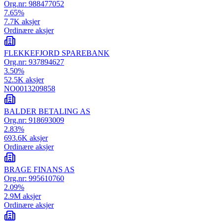
Org.nr:
988477052
7.65
%
7.7K
aksjer
Ordinære aksjer
FLEKKEFJORD SPAREBANK
Org.nr:
937894627
3.50
%
52.5K
aksjer
NO0013209858
BALDER BETALING AS
Org.nr:
918693009
2.83
%
693.6K
aksjer
Ordinære aksjer
BRAGE FINANS AS
Org.nr:
995610760
2.09
%
2.9M
aksjer
Ordinære aksjer