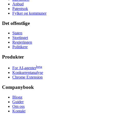
Anbud
Patentsok
Fylker og kommuner
Det offentlige
Staten
Stortinget
Regjeringen
Politikere
Produkter
beta
For AI-agenter
Konkurrentanalyse
Chrome Extension
Companybook
Blogg
Guider
Om oss
Kontakt