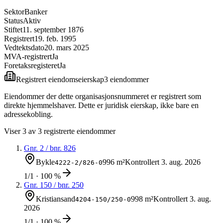
Sektor
Banker
Status
Aktiv
Stiftet
11. september 1876
Registrert
19. feb. 1995
Vedtektsdato
20. mars 2025
MVA-registrert
Ja
Foretaksregisteret
Ja
Registrert eiendomseierskap
3
eiendom
mer
Eiendommer der dette organisasjonsnummeret er registrert som
direkte hjemmelshaver. Dette er juridisk eierskap, ikke bare en
adressekobling.
Viser
3
av
3
registrerte eiendommer
Gnr.
2
/ bnr.
826
Bykle
996 m²
Kontrollert
3. aug. 2026
4222-2/826-0
1/1 · 100 %
Gnr.
150
/ bnr.
250
Kristiansand
998 m²
Kontrollert
3. aug.
4204-150/250-0
2026
1/1 · 100 %