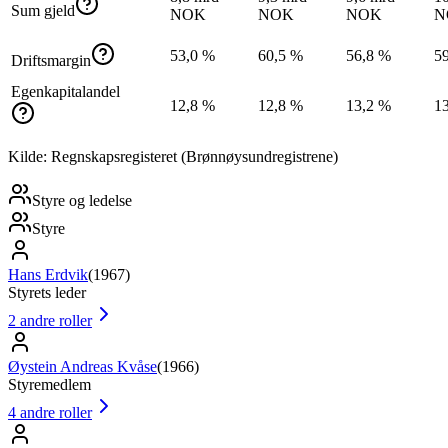
Sum gjeld
NOK
NOK
NOK
N
53,0 %
60,5 %
56,8 %
5
Driftsmargin
Egenkapitalandel
12,8 %
12,8 %
13,2 %
1
Kilde: Regnskapsregisteret (Brønnøysundregistrene)
Styre og ledelse
Styre
Hans Erdvik
(
1967
)
Styrets leder
2
andre roller
Øystein Andreas Kvåse
(
1966
)
Styremedlem
4
andre roller