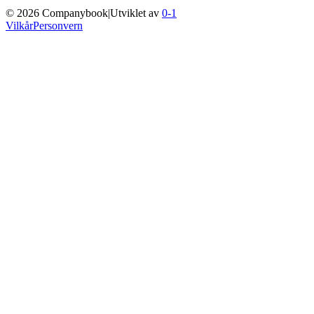
©
2026
Companybook
|
Utviklet av
0-1
Vilkår
Personvern