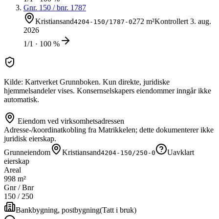
Gnr.
150
/ bnr.
1787
Kristiansand
272 m²
Kontrollert
3. aug.
4204-150/1787-0
2026
1/1 · 100 %
Kilde: Kartverket Grunnboken. Kun direkte, juridiske
hjemmelsandeler vises. Konsernselskapers eiendommer inngår ikke
automatisk.
Eiendom ved virksomhetsadressen
Adresse-/koordinatkobling fra Matrikkelen; dette dokumenterer ikke
juridisk eierskap.
Grunneiendom
Kristiansand
Uavklart
4204-150/250-0
eierskap
Areal
998 m²
Gnr / Bnr
150
/
250
Bankbygning, postbygning
(
Tatt i bruk
)