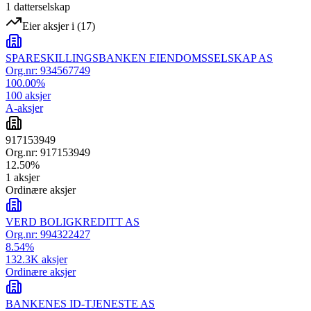
1
datterselskap
Eier aksjer i
(
17
)
SPARESKILLINGSBANKEN EIENDOMSSELSKAP AS
Org.nr:
934567749
100.00
%
100
aksjer
A-aksjer
917153949
Org.nr:
917153949
12.50
%
1
aksjer
Ordinære aksjer
VERD BOLIGKREDITT AS
Org.nr:
994322427
8.54
%
132.3K
aksjer
Ordinære aksjer
BANKENES ID-TJENESTE AS