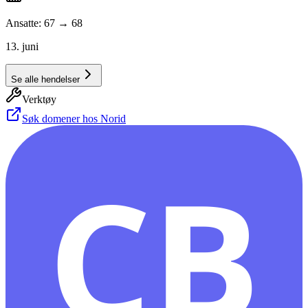
Ansatte: 67 → 68
13. juni
Se alle hendelser
Verktøy
Søk domener hos Norid
CB