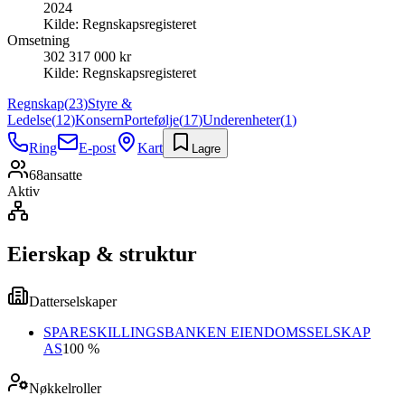
2024
Kilde:
Regnskapsregisteret
Omsetning
302 317 000 kr
Kilde:
Regnskapsregisteret
Regnskap
(
23
)
Styre &
Ledelse
(
12
)
Konsern
Portefølje
(
17
)
Underenheter
(
1
)
Ring
E-post
Kart
Lagre
68
ansatte
Aktiv
Eierskap & struktur
Datterselskaper
SPARESKILLINGSBANKEN EIENDOMSSELSKAP
AS
100 %
Nøkkelroller