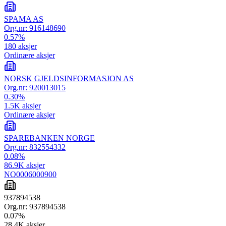
SPAMA AS
Org.nr:
916148690
0.57
%
180
aksjer
Ordinære aksjer
NORSK GJELDSINFORMASJON AS
Org.nr:
920013015
0.30
%
1.5K
aksjer
Ordinære aksjer
SPAREBANKEN NORGE
Org.nr:
832554332
0.08
%
86.9K
aksjer
NO0006000900
937894538
Org.nr:
937894538
0.07
%
28.4K
aksjer