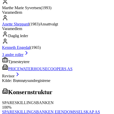
Marthe Marie Syvertsen
(
1993
)
Varamedlem
Anette Sheppard
(
1983
)
Ansattvalgt
Varamedlem
Daglig leder
Kenneth Engedal
(
1965
)
3
andre roller
Tjenesteytere
PRICEWATERHOUSECOOPERS AS
Revisor
Kilde: Brønnøysundregistrene
Konsernstruktur
SPARESKILLINGSBANKEN
100
%
SPARESKILLINGSBANKEN EIENDOMSSELSKAP AS