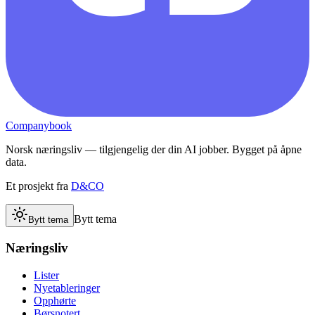
Companybook
Norsk næringsliv — tilgjengelig der din AI jobber. Bygget på åpne
data.
Et prosjekt fra
D&CO
Bytt tema
Bytt tema
Næringsliv
Lister
Nyetableringer
Opphørte
Børsnotert