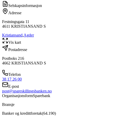
Selskapsinformasjon
Adresse
Festningsgata 11
4611
KRISTIANSAND S
Kristiansand
,
Agder
Vis kart
Postadresse
Postboks 216
4662
KRISTIANSAND S
Telefon
38 17 26 00
E-post
post@spareskillingsbanken.no
Organisasjonsform
Sparebank
Bransje
Banker og kredittforetak
(
64.190
)