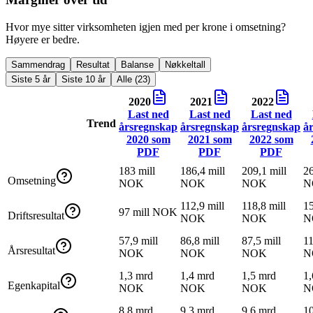
Hvor mye sitter virksomheten igjen med per krone i omsetning?
Høyere er bedre.
Sammendrag
Resultat
Balanse
Nøkkeltall
Siste 5 år
Siste 10 år
Alle (23)
2020
2021
2022
Last ned
Last ned
Last ned
Trend
årsregnskap
årsregnskap
årsregnskap
å
2020
som
2021
som
2022
som
PDF
PDF
PDF
183 mill
186,4 mill
209,1 mill
26
Omsetning
NOK
NOK
NOK
N
112,9 mill
118,8 mill
15
97 mill NOK
Driftsresultat
NOK
NOK
N
57,9 mill
86,8 mill
87,5 mill
11
Årsresultat
NOK
NOK
NOK
N
1,3 mrd
1,4 mrd
1,5 mrd
1,
Egenkapital
NOK
NOK
NOK
N
8,8 mrd
9,3 mrd
9,6 mrd
1