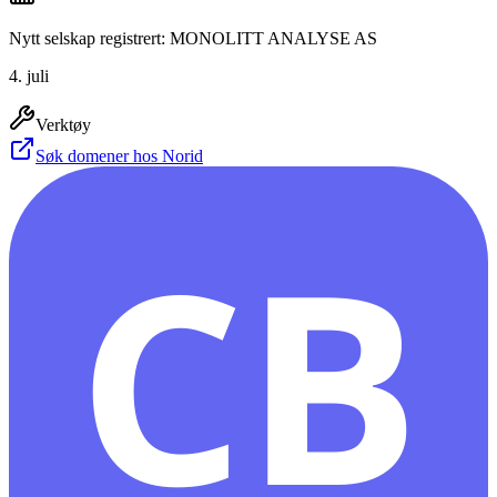
Nytt selskap registrert: MONOLITT ANALYSE AS
4. juli
Verktøy
Søk domener hos Norid
CB