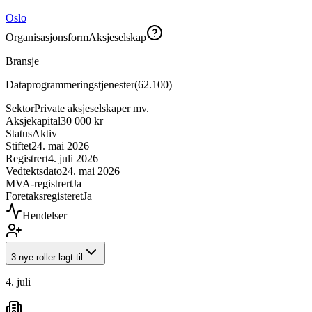
Oslo
Organisasjonsform
Aksjeselskap
Bransje
Dataprogrammeringstjenester
(
62.100
)
Sektor
Private aksjeselskaper mv.
Aksjekapital
30 000 kr
Status
Aktiv
Stiftet
24. mai 2026
Registrert
4. juli 2026
Vedtektsdato
24. mai 2026
MVA-registrert
Ja
Foretaksregisteret
Ja
Hendelser
3 nye roller lagt til
4. juli