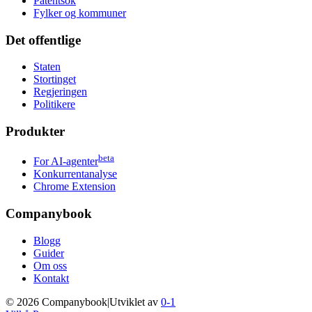
Patentsok
Fylker og kommuner
Det offentlige
Staten
Stortinget
Regjeringen
Politikere
Produkter
beta
For AI-agenter
Konkurrentanalyse
Chrome Extension
Companybook
Blogg
Guider
Om oss
Kontakt
©
2026
Companybook
|
Utviklet av
0-1