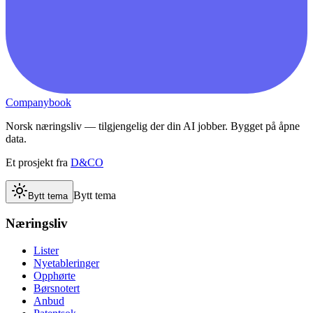
Companybook
Norsk næringsliv — tilgjengelig der din AI jobber. Bygget på åpne
data.
Et prosjekt fra
D&CO
Bytt tema
Bytt tema
Næringsliv
Lister
Nyetableringer
Opphørte
Børsnotert
Anbud