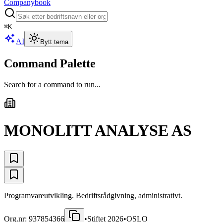
Companybook
⌘
K
AI
Bytt tema
Command Palette
Search for a command to run...
MONOLITT ANALYSE AS
Programvareutvikling. Bedriftsrådgivning, administrativt.
Org.nr:
937854366
•
Stiftet
2026
•
OSLO