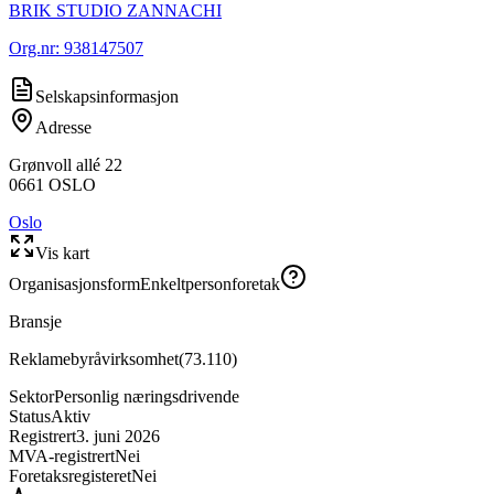
BRIK STUDIO ZANNACHI
Org.nr:
938147507
Selskapsinformasjon
Adresse
Grønvoll allé 22
0661
OSLO
Oslo
Vis kart
Organisasjonsform
Enkeltpersonforetak
Bransje
Reklamebyråvirksomhet
(
73.110
)
Sektor
Personlig næringsdrivende
Status
Aktiv
Registrert
3. juni 2026
MVA-registrert
Nei
Foretaksregisteret
Nei