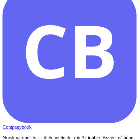
CB
Companybook
Norsk næringsliv — tilgjengelig der din AI jobber. Bygget på åpne