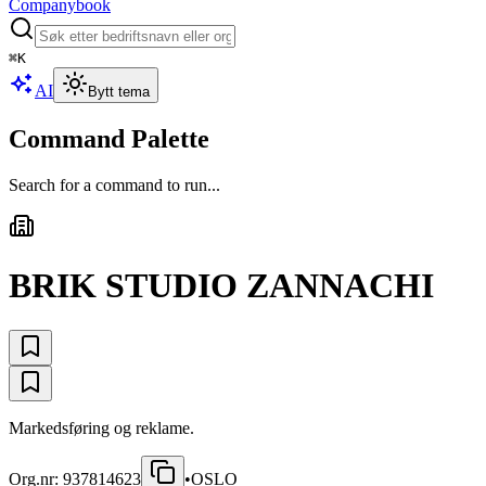
Companybook
⌘
K
AI
Bytt tema
Command Palette
Search for a command to run...
BRIK STUDIO ZANNACHI
Markedsføring og reklame.
Org.nr:
937814623
•
OSLO