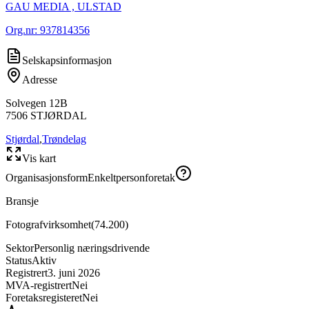
GAU MEDIA , ULSTAD
Org.nr:
937814356
Selskapsinformasjon
Adresse
Solvegen 12B
7506
STJØRDAL
Stjørdal
,
Trøndelag
Vis kart
Organisasjonsform
Enkeltpersonforetak
Bransje
Fotografvirksomhet
(
74.200
)
Sektor
Personlig næringsdrivende
Status
Aktiv
Registrert
3. juni 2026
MVA-registrert
Nei
Foretaksregisteret
Nei