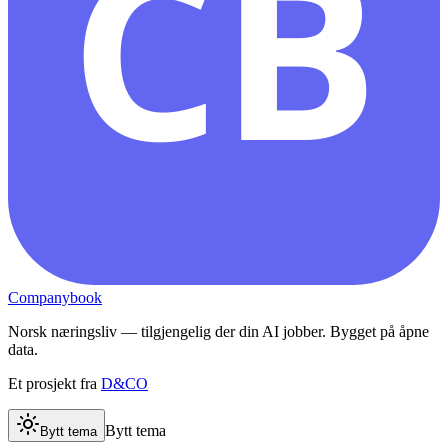
CB
Companybook
Norsk næringsliv — tilgjengelig der din AI jobber. Bygget på åpne
data.
Et prosjekt fra
D&CO
Bytt tema
Bytt tema