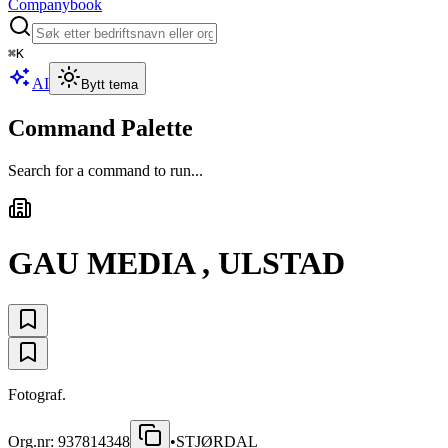
Companybook
⌘
K
AI
Bytt tema
Command Palette
Search for a command to run...
GAU MEDIA , ULSTAD
Fotograf.
Org.nr:
937814348
•
STJØRDAL