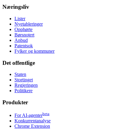
Næringsliv
Lister
Nyetableringer
Opphørte
Børsnotert
Anbud
Patentsok
Fylker og kommuner
Det offentlige
Staten
Stortinget
Regjeringen
Politikere
Produkter
beta
For AI-agenter
Konkurrentanalyse
Chrome Extension