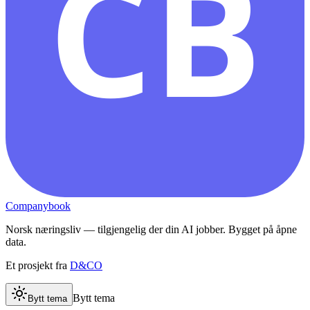
CB
Companybook
Norsk næringsliv — tilgjengelig der din AI jobber. Bygget på åpne
data.
Et prosjekt fra
D&CO
Bytt tema
Bytt tema