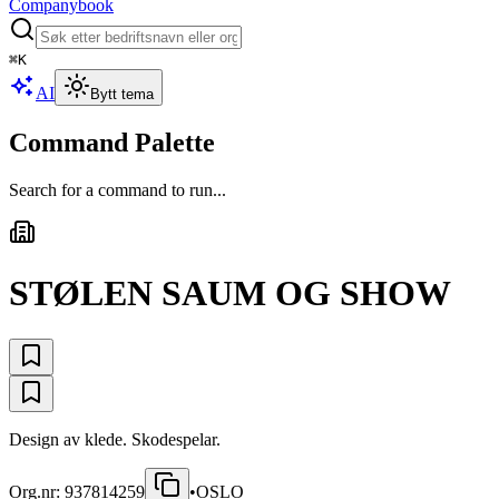
Companybook
⌘
K
AI
Bytt tema
Command Palette
Search for a command to run...
STØLEN SAUM OG SHOW
Design av klede. Skodespelar.
Org.nr:
937814259
•
OSLO