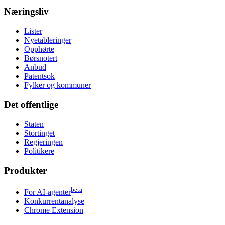
Næringsliv
Lister
Nyetableringer
Opphørte
Børsnotert
Anbud
Patentsok
Fylker og kommuner
Det offentlige
Staten
Stortinget
Regjeringen
Politikere
Produkter
beta
For AI-agenter
Konkurrentanalyse
Chrome Extension