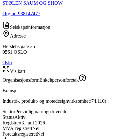
STØLEN SAUM OG SHOW
Org.nr:
938147477
Selskapsinformasjon
Adresse
Herslebs gate 25
0561
OSLO
Oslo
Vis kart
Organisasjonsform
Enkeltpersonforetak
Bransje
Industri-, produkt- og motedesignvirksomhet
(
74.110
)
Sektor
Personlig næringsdrivende
Status
Aktiv
Registrert
3. juni 2026
MVA-registrert
Nei
Foretaksregisteret
Nei