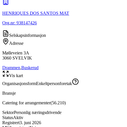
HENRIQUES DOS SANTOS MAT
Org.nr:
938147426
Selskapsinformasjon
Adresse
Mølleveien 3A
3060
SVELVIK
Drammen
,
Buskerud
Vis kart
Organisasjonsform
Enkeltpersonforetak
Bransje
Catering for arrangementer
(
56.210
)
Sektor
Personlig næringsdrivende
Status
Aktiv
Registrert
3. juni 2026