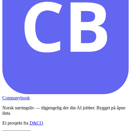
CB
Companybook
Norsk næringsliv — tilgjengelig der din AI jobber. Bygget på åpne
data.
Et prosjekt fra
D&CO