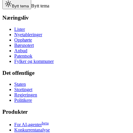
Bytt tema
Bytt tema
Næringsliv
Lister
Nyetableringer
Opphørte
Børsnotert
Anbud
Patentsok
Fylker og kommuner
Det offentlige
Staten
Stortinget
Regjeringen
Politikere
Produkter
beta
For AI-agenter
Konkurrentanalyse