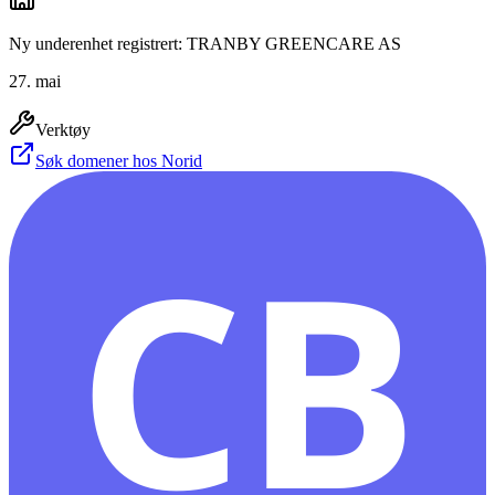
Ny underenhet registrert: TRANBY GREENCARE AS
27. mai
Verktøy
Søk domener hos Norid
CB