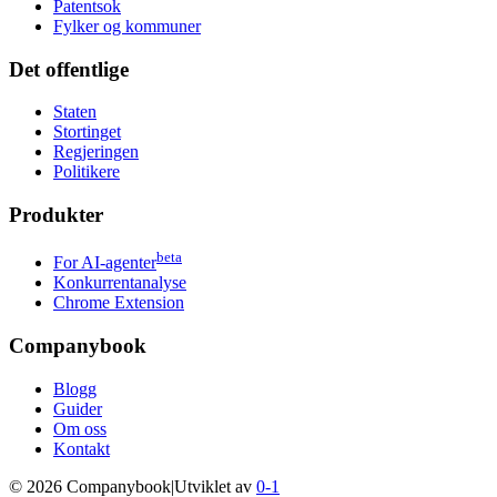
Patentsok
Fylker og kommuner
Det offentlige
Staten
Stortinget
Regjeringen
Politikere
Produkter
beta
For AI-agenter
Konkurrentanalyse
Chrome Extension
Companybook
Blogg
Guider
Om oss
Kontakt
©
2026
Companybook
|
Utviklet av
0-1