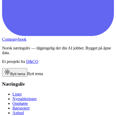
Companybook
Norsk næringsliv — tilgjengelig der din AI jobber. Bygget på åpne
data.
Et prosjekt fra
D&CO
Bytt tema
Bytt tema
Næringsliv
Lister
Nyetableringer
Opphørte
Børsnotert
Anbud