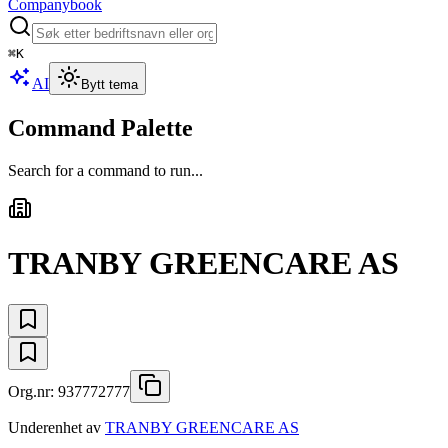
Companybook
⌘
K
AI
Bytt tema
Command Palette
Search for a command to run...
TRANBY GREENCARE AS
Org.nr:
937772777
Underenhet av
TRANBY GREENCARE AS