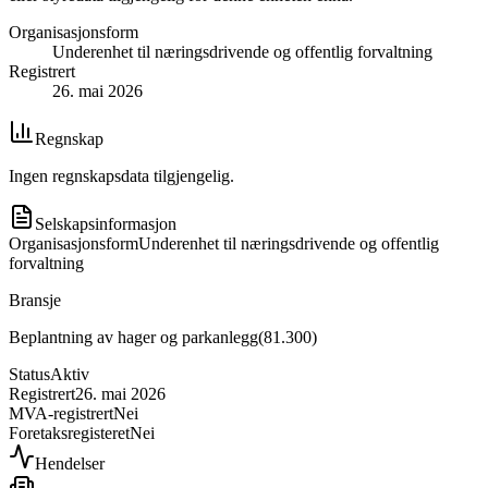
Organisasjonsform
Underenhet til næringsdrivende og offentlig forvaltning
Registrert
26. mai 2026
Regnskap
Ingen regnskapsdata tilgjengelig.
Selskapsinformasjon
Organisasjonsform
Underenhet til næringsdrivende og offentlig
forvaltning
Bransje
Beplantning av hager og parkanlegg
(
81.300
)
Status
Aktiv
Registrert
26. mai 2026
MVA-registrert
Nei
Foretaksregisteret
Nei
Hendelser