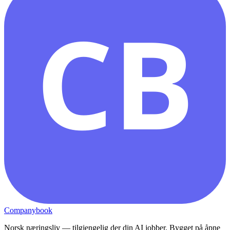
CB
Companybook
Norsk næringsliv — tilgjengelig der din AI jobber. Bygget på åpne