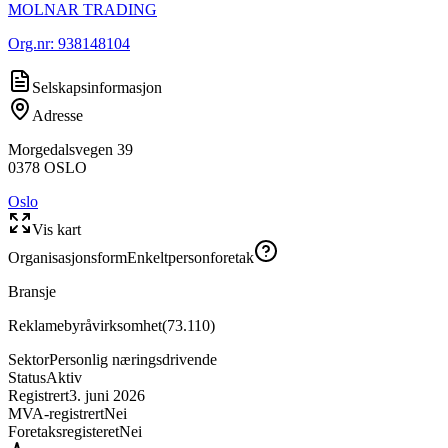
MOLNAR TRADING
Org.nr:
938148104
Selskapsinformasjon
Adresse
Morgedalsvegen 39
0378
OSLO
Oslo
Vis kart
Organisasjonsform
Enkeltpersonforetak
Bransje
Reklamebyråvirksomhet
(
73.110
)
Sektor
Personlig næringsdrivende
Status
Aktiv
Registrert
3. juni 2026
MVA-registrert
Nei
Foretaksregisteret
Nei