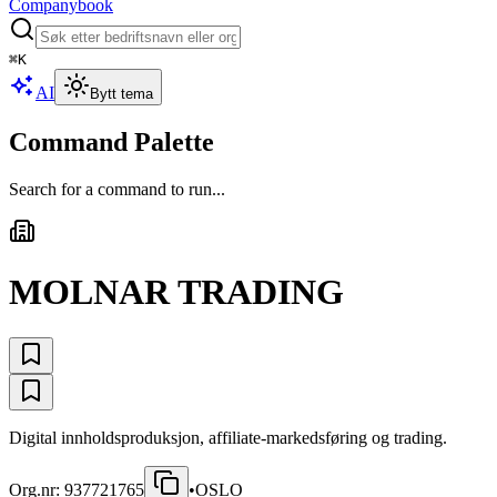
Companybook
⌘
K
AI
Bytt tema
Command Palette
Search for a command to run...
MOLNAR TRADING
Digital innholdsproduksjon, affiliate-markedsføring og trading.
Org.nr:
937721765
•
OSLO