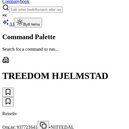
Companybook
⌘
K
AI
Bytt tema
Command Palette
Search for a command to run...
TREEDOM HJELMSTAD
Reiseliv
Org.nr:
937721641
•
NITTEDAL