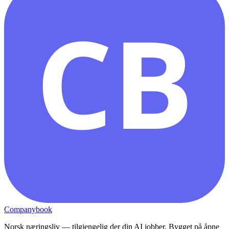
CB
Companybook
Norsk næringsliv — tilgjengelig der din AI jobber. Bygget på åpne