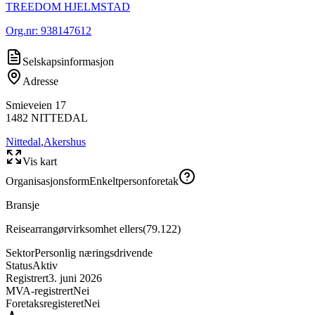
TREEDOM HJELMSTAD
Org.nr:
938147612
Selskapsinformasjon
Adresse
Smieveien 17
1482
NITTEDAL
Nittedal
,
Akershus
Vis kart
Organisasjonsform
Enkeltpersonforetak
Bransje
Reisearrangørvirksomhet ellers
(
79.122
)
Sektor
Personlig næringsdrivende
Status
Aktiv
Registrert
3. juni 2026
MVA-registrert
Nei
Foretaksregisteret
Nei