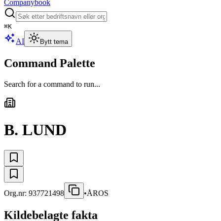
Companybook
⌘
K
AI
Bytt tema
Command Palette
Search for a command to run...
B. LUND
Org.nr:
937721498
•
ÅROS
Kildebelagte fakta