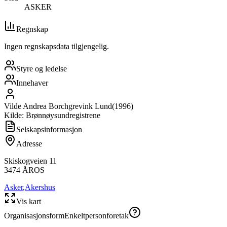
ASKER
Regnskap
Ingen regnskapsdata tilgjengelig.
Styre og ledelse
Innehaver
Vilde Andrea Borchgrevink Lund
(
1996
)
Kilde: Brønnøysundregistrene
Selskapsinformasjon
Adresse
Skiskogveien 11
3474
ÅROS
Asker
,
Akershus
Vis kart
Organisasjonsform
Enkeltpersonforetak