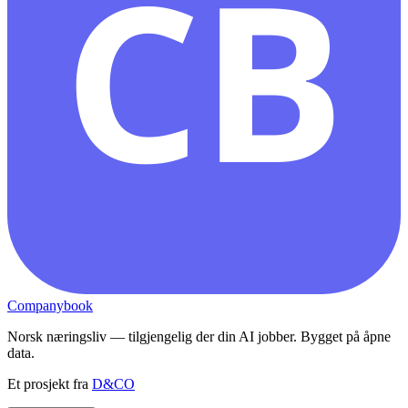
CB
Companybook
Norsk næringsliv — tilgjengelig der din AI jobber. Bygget på åpne
data.
Et prosjekt fra
D&CO