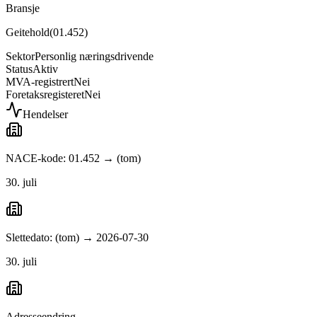
Bransje
Geitehold
(
01.452
)
Sektor
Personlig næringsdrivende
Status
Aktiv
MVA-registrert
Nei
Foretaksregisteret
Nei
Hendelser
NACE-kode: 01.452 → (tom)
30. juli
Slettedato: (tom) → 2026-07-30
30. juli
Adresseendring