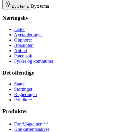
Bytt tema
Bytt tema
Næringsliv
Lister
Nyetableringer
Opphørte
Børsnotert
Anbud
Patentsok
Fylker og kommuner
Det offentlige
Staten
Stortinget
Regjeringen
Politikere
Produkter
beta
For AI-agenter
Konkurrentanalyse