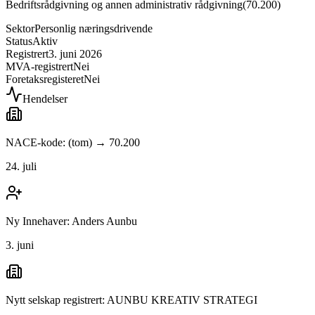
Bedriftsrådgivning og annen administrativ rådgivning
(
70.200
)
Sektor
Personlig næringsdrivende
Status
Aktiv
Registrert
3. juni 2026
MVA-registrert
Nei
Foretaksregisteret
Nei
Hendelser
NACE-kode: (tom) → 70.200
24. juli
Ny Innehaver: Anders Aunbu
3. juni
Nytt selskap registrert: AUNBU KREATIV STRATEGI