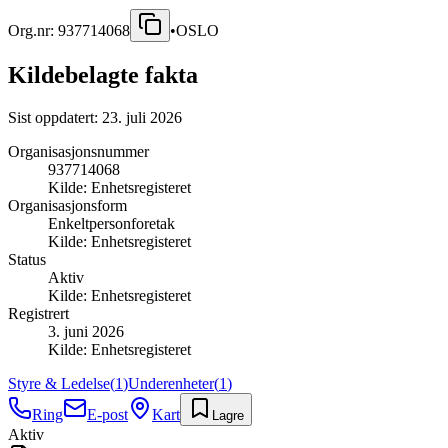
Org.nr:
937714068
•
OSLO
Kildebelagte fakta
Sist oppdatert:
23. juli 2026
Organisasjonsnummer
937714068
Kilde:
Enhetsregisteret
Organisasjonsform
Enkeltpersonforetak
Kilde:
Enhetsregisteret
Status
Aktiv
Kilde:
Enhetsregisteret
Registrert
3. juni 2026
Kilde:
Enhetsregisteret
Styre & Ledelse
(
1
)
Underenheter
(
1
)
Ring
E-post
Kart
Lagre
Aktiv