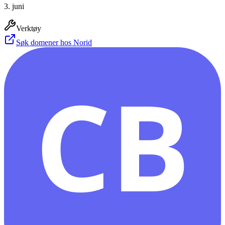
3. juni
Verktøy
Søk domener hos Norid
CB