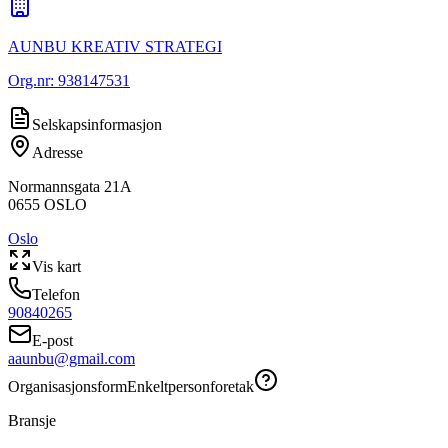
AUNBU KREATIV STRATEGI
Org.nr:
938147531
Selskapsinformasjon
Adresse
Normannsgata 21A
0655
OSLO
Oslo
Vis kart
Telefon
90840265
E-post
aaunbu@gmail.com
Organisasjonsform
Enkeltpersonforetak
Bransje