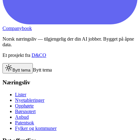
Companybook
Norsk næringsliv — tilgjengelig der din AI jobber. Bygget på åpne
data.
Et prosjekt fra
D&CO
Bytt tema
Bytt tema
Næringsliv
Lister
Nyetableringer
Opphørte
Børsnotert
Anbud
Patentsok
Fylker og kommuner