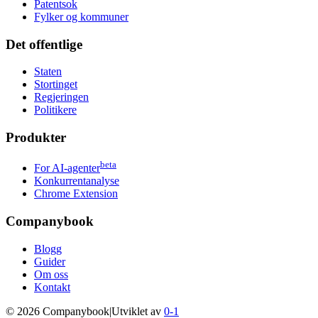
Patentsok
Fylker og kommuner
Det offentlige
Staten
Stortinget
Regjeringen
Politikere
Produkter
beta
For AI-agenter
Konkurrentanalyse
Chrome Extension
Companybook
Blogg
Guider
Om oss
Kontakt
©
2026
Companybook
|
Utviklet av
0-1