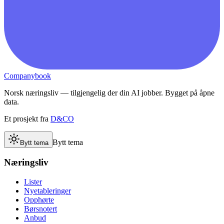
Companybook
Norsk næringsliv — tilgjengelig der din AI jobber. Bygget på åpne
data.
Et prosjekt fra
D&CO
Bytt tema
Bytt tema
Næringsliv
Lister
Nyetableringer
Opphørte
Børsnotert
Anbud