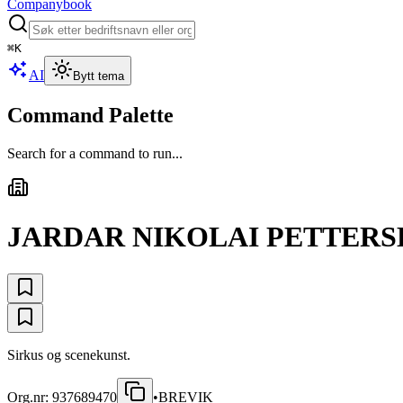
Companybook
⌘
K
AI
Bytt tema
Command Palette
Search for a command to run...
JARDAR NIKOLAI PETTERS
Sirkus og scenekunst.
Org.nr:
937689470
•
BREVIK