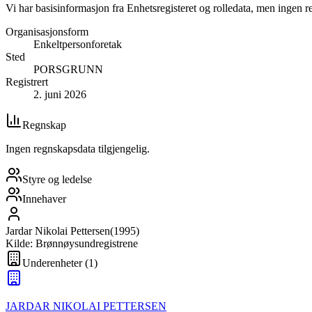
Vi har basisinformasjon fra Enhetsregisteret og rolledata, men ingen r
Organisasjonsform
Enkeltpersonforetak
Sted
PORSGRUNN
Registrert
2. juni 2026
Regnskap
Ingen regnskapsdata tilgjengelig.
Styre og ledelse
Innehaver
Jardar Nikolai Pettersen
(
1995
)
Kilde: Brønnøysundregistrene
Underenheter
(
1
)
JARDAR NIKOLAI PETTERSEN