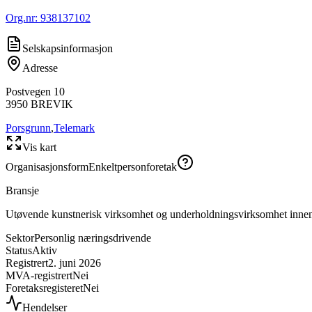
Org.nr:
938137102
Selskapsinformasjon
Adresse
Postvegen 10
3950
BREVIK
Porsgrunn
,
Telemark
Vis kart
Organisasjonsform
Enkeltpersonforetak
Bransje
Utøvende kunstnerisk virksomhet og underholdningsvirksomhet innen
Sektor
Personlig næringsdrivende
Status
Aktiv
Registrert
2. juni 2026
MVA-registrert
Nei
Foretaksregisteret
Nei
Hendelser