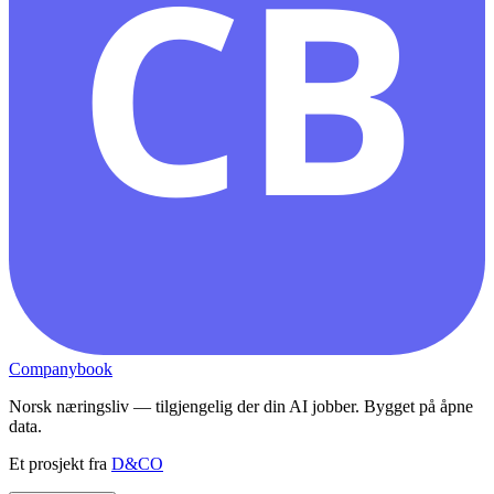
CB
Companybook
Norsk næringsliv — tilgjengelig der din AI jobber. Bygget på åpne
data.
Et prosjekt fra
D&CO