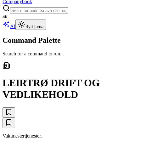
Companybook
⌘
K
AI
Bytt tema
Command Palette
Search for a command to run...
LEIRTRØ DRIFT OG
VEDLIKEHOLD
Vaktmestertjenester.