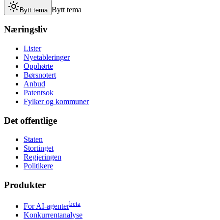
Bytt tema
Bytt tema
Næringsliv
Lister
Nyetableringer
Opphørte
Børsnotert
Anbud
Patentsok
Fylker og kommuner
Det offentlige
Staten
Stortinget
Regjeringen
Politikere
Produkter
beta
For AI-agenter
Konkurrentanalyse