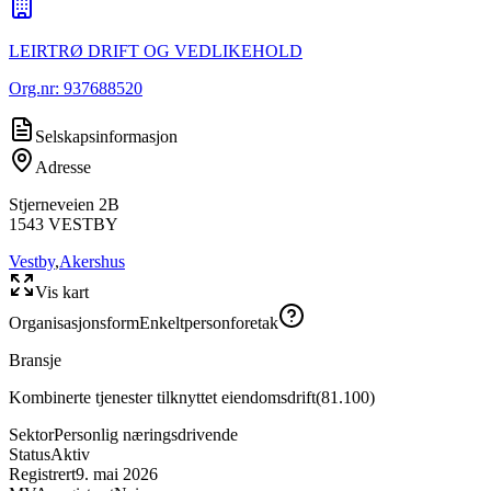
LEIRTRØ DRIFT OG VEDLIKEHOLD
Org.nr:
937688520
Selskapsinformasjon
Adresse
Stjerneveien 2B
1543
VESTBY
Vestby
,
Akershus
Vis kart
Organisasjonsform
Enkeltpersonforetak
Bransje
Kombinerte tjenester tilknyttet eiendomsdrift
(
81.100
)
Sektor
Personlig næringsdrivende
Status
Aktiv
Registrert
9. mai 2026