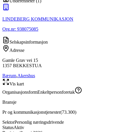
Underenheter
(
1
)
LINDEBERG KOMMUNIKASJON
Org.nr:
938075085
Selskapsinformasjon
Adresse
Gamle Grav vei 15
1357
BEKKESTUA
Bærum
,
Akershus
Vis kart
Organisasjonsform
Enkeltpersonforetak
Bransje
Pr og kommunikasjonstjenester
(
73.300
)
Sektor
Personlig næringsdrivende
Status
Aktiv