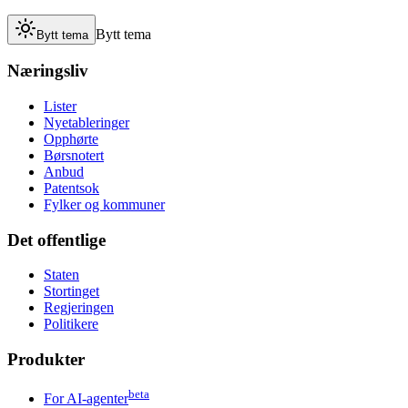
Bytt tema
Bytt tema
Næringsliv
Lister
Nyetableringer
Opphørte
Børsnotert
Anbud
Patentsok
Fylker og kommuner
Det offentlige
Staten
Stortinget
Regjeringen
Politikere
Produkter
beta
For AI-agenter