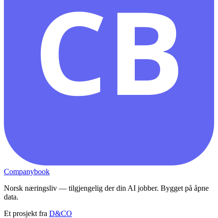
CB
Companybook
Norsk næringsliv — tilgjengelig der din AI jobber. Bygget på åpne
data.
Et prosjekt fra
D&CO