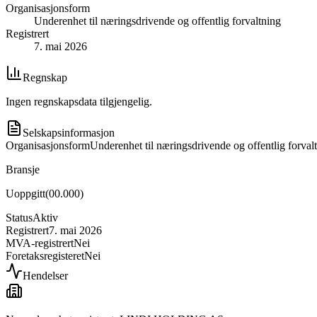
Organisasjonsform
Underenhet til næringsdrivende og offentlig forvaltning
Registrert
7. mai 2026
Regnskap
Ingen regnskapsdata tilgjengelig.
Selskapsinformasjon
Organisasjonsform
Underenhet til næringsdrivende og offentlig forval
Bransje
Uoppgitt
(
00.000
)
Status
Aktiv
Registrert
7. mai 2026
MVA-registrert
Nei
Foretaksregisteret
Nei
Hendelser