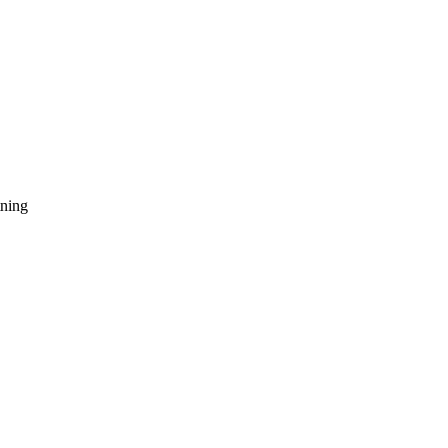
tning