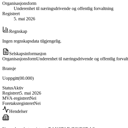
Organisasjonsform
Underenhet til næringsdrivende og offentlig forvaltning
Registrert
5. mai 2026
Regnskap
Ingen regnskapsdata tilgjengelig.
Selskapsinformasjon
Organisasjonsform
Underenhet til næringsdrivende og offentlig forval
Bransje
Uoppgitt
(
00.000
)
Status
Aktiv
Registrert
5. mai 2026
MVA-registrert
Nei
Foretaksregisteret
Nei
Hendelser