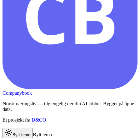
CB
Companybook
Norsk næringsliv — tilgjengelig der din AI jobber. Bygget på åpne
data.
Et prosjekt fra
D&CO
Bytt tema
Bytt tema