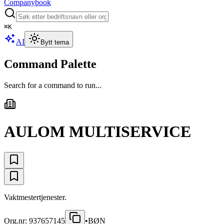
Companybook
⌘
K
AI
Bytt tema
Command Palette
Search for a command to run...
AULOM MULTISERVICE
Vaktmestertjenester.
Org.nr:
937657145
•
BØN