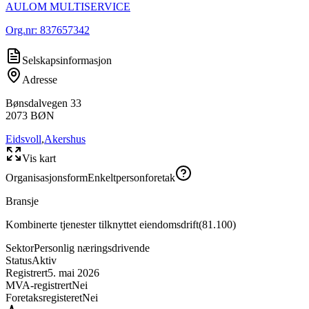
AULOM MULTISERVICE
Org.nr:
837657342
Selskapsinformasjon
Adresse
Bønsdalvegen 33
2073
BØN
Eidsvoll
,
Akershus
Vis kart
Organisasjonsform
Enkeltpersonforetak
Bransje
Kombinerte tjenester tilknyttet eiendomsdrift
(
81.100
)
Sektor
Personlig næringsdrivende
Status
Aktiv
Registrert
5. mai 2026
MVA-registrert
Nei
Foretaksregisteret
Nei