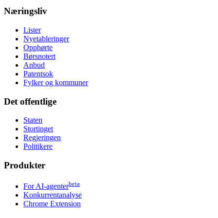
Næringsliv
Lister
Nyetableringer
Opphørte
Børsnotert
Anbud
Patentsok
Fylker og kommuner
Det offentlige
Staten
Stortinget
Regjeringen
Politikere
Produkter
beta
For AI-agenter
Konkurrentanalyse
Chrome Extension