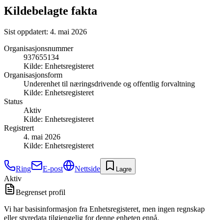
Kildebelagte fakta
Sist oppdatert:
4. mai 2026
Organisasjonsnummer
937655134
Kilde:
Enhetsregisteret
Organisasjonsform
Underenhet til næringsdrivende og offentlig forvaltning
Kilde:
Enhetsregisteret
Status
Aktiv
Kilde:
Enhetsregisteret
Registrert
4. mai 2026
Kilde:
Enhetsregisteret
Ring
E-post
Nettside
Lagre
Aktiv
Begrenset profil
Vi har basisinformasjon fra Enhetsregisteret, men ingen regnskap
eller styredata tilgjengelig for denne enheten ennå.