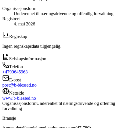
Organisasjonsform
Underenhet til næringsdrivende og offentlig forvaltning
Registrert
4. mai 2026
Regnskap
Ingen regnskapsdata tilgjengelig.
Selskapsinformasjon
Telefon
+4799645963
E-post
post@b-blessed.no
Nettside
www.b-blessed.no
Organisasjonsform
Underenhet til næringsdrivende og offentlig
forvaltning
Bransje
Annen detaljhandel med andre nye varer
(
47.780
)