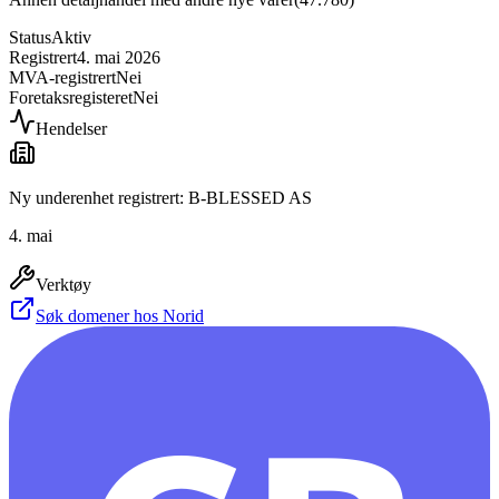
Status
Aktiv
Registrert
4. mai 2026
MVA-registrert
Nei
Foretaksregisteret
Nei
Hendelser
Ny underenhet registrert: B-BLESSED AS
4. mai
Verktøy
Søk domener hos Norid