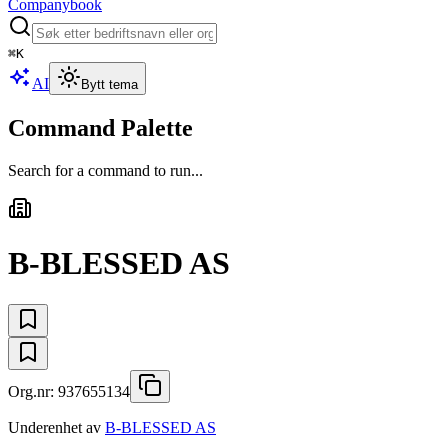
Companybook
⌘
K
AI
Bytt tema
Command Palette
Search for a command to run...
B-BLESSED AS
Org.nr:
937655134
Underenhet av
B-BLESSED AS