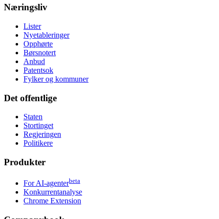
Næringsliv
Lister
Nyetableringer
Opphørte
Børsnotert
Anbud
Patentsok
Fylker og kommuner
Det offentlige
Staten
Stortinget
Regjeringen
Politikere
Produkter
beta
For AI-agenter
Konkurrentanalyse
Chrome Extension