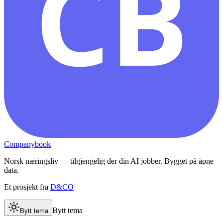
CB
Companybook
Norsk næringsliv — tilgjengelig der din AI jobber. Bygget på åpne
data.
Et prosjekt fra
D&CO
Bytt tema
Bytt tema