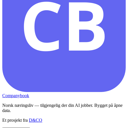
CB
Companybook
Norsk næringsliv — tilgjengelig der din AI jobber. Bygget på åpne
data.
Et prosjekt fra
D&CO