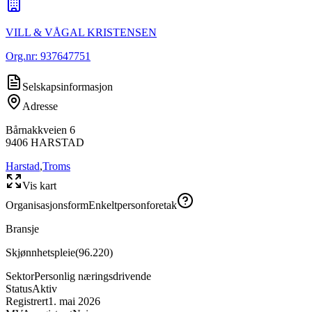
VILL & VÅGAL KRISTENSEN
Org.nr:
937647751
Selskapsinformasjon
Adresse
Bårnakkveien 6
9406
HARSTAD
Harstad
,
Troms
Vis kart
Organisasjonsform
Enkeltpersonforetak
Bransje
Skjønnhetspleie
(
96.220
)
Sektor
Personlig næringsdrivende
Status
Aktiv
Registrert
1. mai 2026