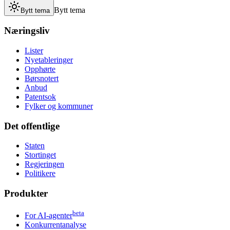
Bytt tema
Bytt tema
Næringsliv
Lister
Nyetableringer
Opphørte
Børsnotert
Anbud
Patentsok
Fylker og kommuner
Det offentlige
Staten
Stortinget
Regjeringen
Politikere
Produkter
beta
For AI-agenter
Konkurrentanalyse