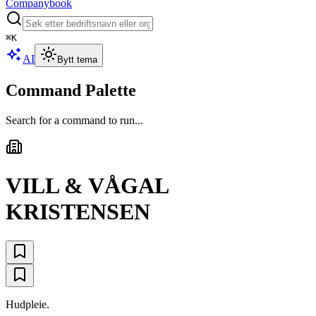
Companybook
⌘
K
AI
Bytt tema
Command Palette
Search for a command to run...
VILL & VÅGAL
KRISTENSEN
Hudpleie.