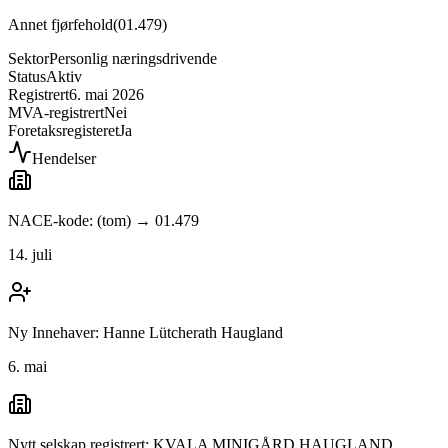
Annet fjørfehold
(
01.479
)
Sektor
Personlig næringsdrivende
Status
Aktiv
Registrert
6. mai 2026
MVA-registrert
Nei
Foretaksregisteret
Ja
Hendelser
NACE-kode: (tom) → 01.479
14. juli
Ny Innehaver: Hanne Lütcherath Haugland
6. mai
Nytt selskap registrert: KVALA MINIGÅRD HAUGLAND