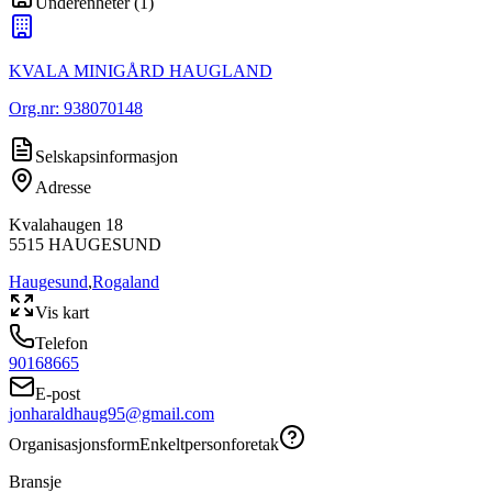
Underenheter
(
1
)
KVALA MINIGÅRD HAUGLAND
Org.nr:
938070148
Selskapsinformasjon
Adresse
Kvalahaugen 18
5515
HAUGESUND
Haugesund
,
Rogaland
Vis kart
Telefon
90168665
E-post
jonharaldhaug95@gmail.com
Organisasjonsform
Enkeltpersonforetak
Bransje