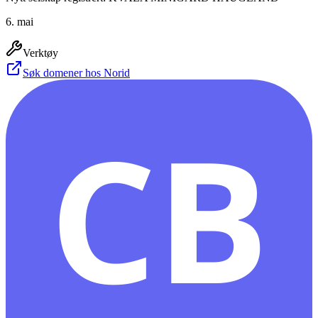
6. mai
Verktøy
Søk domener hos Norid
CB