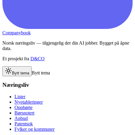
Companybook
Norsk næringsliv — tilgjengelig der din AI jobber. Bygget på åpne
data.
Et prosjekt fra
D&CO
Bytt tema
Bytt tema
Næringsliv
Lister
Nyetableringer
Opphørte
Børsnotert
Anbud
Patentsok
Fylker og kommuner