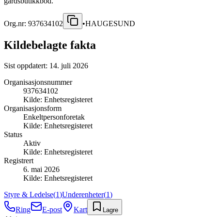
gårdsbutikkbod.
Org.nr:
937634102
•
HAUGESUND
Kildebelagte fakta
Sist oppdatert:
14. juli 2026
Organisasjonsnummer
937634102
Kilde:
Enhetsregisteret
Organisasjonsform
Enkeltpersonforetak
Kilde:
Enhetsregisteret
Status
Aktiv
Kilde:
Enhetsregisteret
Registrert
6. mai 2026
Kilde:
Enhetsregisteret
Styre & Ledelse
(
1
)
Underenheter
(
1
)
Ring
E-post
Kart
Lagre