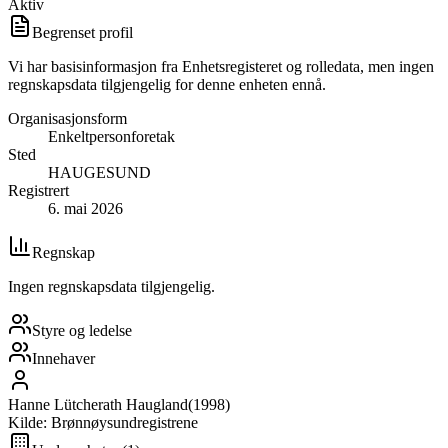
Aktiv
Begrenset profil
Vi har basisinformasjon fra Enhetsregisteret og rolledata, men ingen
regnskapsdata tilgjengelig for denne enheten ennå.
Organisasjonsform
Enkeltpersonforetak
Sted
HAUGESUND
Registrert
6. mai 2026
Regnskap
Ingen regnskapsdata tilgjengelig.
Styre og ledelse
Innehaver
Hanne Lütcherath Haugland
(
1998
)
Kilde: Brønnøysundregistrene