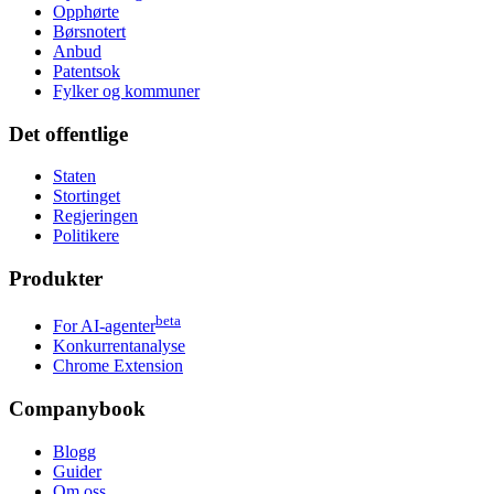
Opphørte
Børsnotert
Anbud
Patentsok
Fylker og kommuner
Det offentlige
Staten
Stortinget
Regjeringen
Politikere
Produkter
beta
For AI-agenter
Konkurrentanalyse
Chrome Extension
Companybook
Blogg
Guider
Om oss