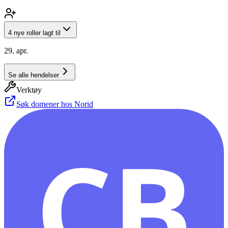
4 nye roller lagt til
29. apr.
Se alle hendelser
Verktøy
Søk domener hos Norid
CB