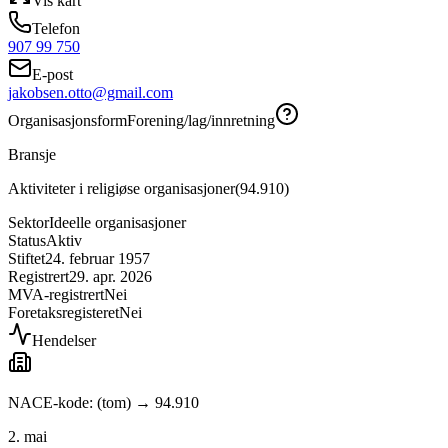
Vis kart
Telefon
907 99 750
E-post
jakobsen.otto@gmail.com
Organisasjonsform
Forening/lag/innretning
Bransje
Aktiviteter i religiøse organisasjoner
(
94.910
)
Sektor
Ideelle organisasjoner
Status
Aktiv
Stiftet
24. februar 1957
Registrert
29. apr. 2026
MVA-registrert
Nei
Foretaksregisteret
Nei
Hendelser
NACE-kode: (tom) → 94.910
2. mai