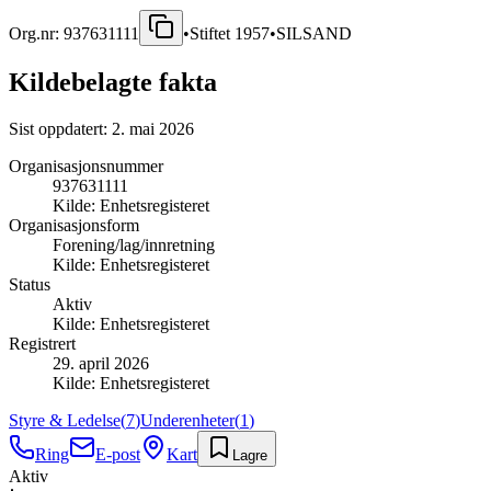
Org.nr:
937631111
•
Stiftet
1957
•
SILSAND
Kildebelagte fakta
Sist oppdatert:
2. mai 2026
Organisasjonsnummer
937631111
Kilde:
Enhetsregisteret
Organisasjonsform
Forening/lag/innretning
Kilde:
Enhetsregisteret
Status
Aktiv
Kilde:
Enhetsregisteret
Registrert
29. april 2026
Kilde:
Enhetsregisteret
Styre & Ledelse
(
7
)
Underenheter
(
1
)
Ring
E-post
Kart
Lagre
Aktiv