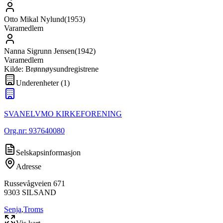
Otto Mikal Nylund
(
1953
)
Varamedlem
Nanna Sigrunn Jensen
(
1942
)
Varamedlem
Kilde: Brønnøysundregistrene
Underenheter
(
1
)
SVANELVMO KIRKEFORENING
Org.nr:
937640080
Selskapsinformasjon
Adresse
Russevågveien 671
9303
SILSAND
Senja
,
Troms