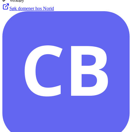
Verktøy
Søk domener hos Norid
CB