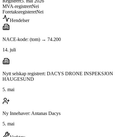
Registrert
5. mai 2026
MVA-registrert
Nei
Foretaksregisteret
Nei
Hendelser
NACE-kode: (tom) → 74.200
14. juli
Nytt selskap registrert: DACYS DRONE INSPEKSJON
HAUGESUND
5. mai
Ny Innehaver: Antanas Dacys
5. mai