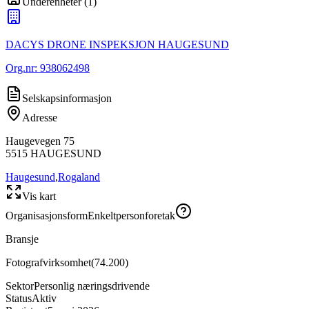
Underenheter
(
1
)
DACYS DRONE INSPEKSJON HAUGESUND
Org.nr:
938062498
Selskapsinformasjon
Adresse
Haugevegen 75
5515
HAUGESUND
Haugesund
,
Rogaland
Vis kart
Organisasjonsform
Enkeltpersonforetak
Bransje
Fotografvirksomhet
(
74.200
)
Sektor
Personlig næringsdrivende
Status
Aktiv