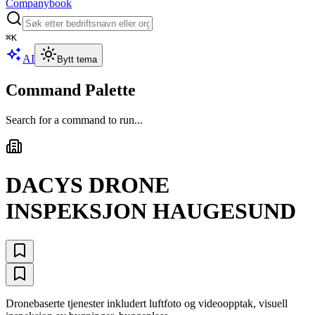
Companybook
⌘
K
AI
Bytt tema
Command Palette
Search for a command to run...
DACYS DRONE
INSPEKSJON HAUGESUND
Dronebaserte tjenester inkludert luftfoto og videoopptak, visuell