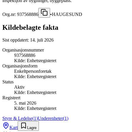
inspeksjon av bygninger, byggeplass.
Org.nr:
937568886
•
HAUGESUND
Kildebelagte fakta
Sist oppdatert:
14. juli 2026
Organisasjonsnummer
937568886
Kilde:
Enhetsregisteret
Organisasjonsform
Enkeltpersonforetak
Kilde:
Enhetsregisteret
Status
Aktiv
Kilde:
Enhetsregisteret
Registrert
5. mai 2026
Kilde:
Enhetsregisteret
Styre & Ledelse
(
1
)
Underenheter
(
1
)
Kart
Lagre