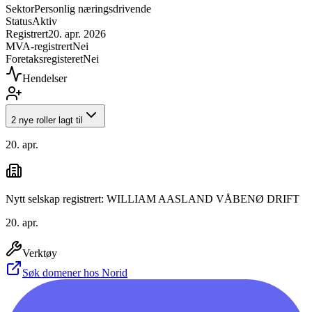
Sektor
Personlig næringsdrivende
Status
Aktiv
Registrert
20. apr. 2026
MVA-registrert
Nei
Foretaksregisteret
Nei
Hendelser
2 nye roller lagt til
20. apr.
Nytt selskap registrert: WILLIAM AASLAND VÅBENØ DRIFT
20. apr.
Verktøy
Søk domener hos Norid