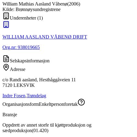
William Mathias Aasland Våbenø
(
2006
)
Kilde: Brønnøysundregistrene
Underenheter
(
1
)
WILLIAM AASLAND VÅBENØ DRIFT
Org.nr:
938019665
Selskapsinformasjon
Adresse
c/o Randi aasland, Hesthåggåveien 11
7120
LEKSVIK
Indre Fosen
,
Trøndelag
Organisasjonsform
Enkeltpersonforetak
Bransje
Oppdrett av annet storfe til kjøttproduksjon og
sædproduksjon
(
01.420
)