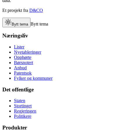
data.
Et prosjekt fra
D&CO
Bytt tema
Bytt tema
Næringsliv
Lister
Nyetableringer
Opphørte
Børsnotert
Anbud
Patentsok
Fylker og kommuner
Det offentlige
Staten
Stortinget
Regjeringen
Politikere
Produkter