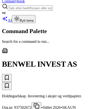
Companybook
⌘
K
AI
Bytt tema
Command Palette
Search for a command to run...
BENWEL INVEST AS
Holdingselskap. Investering i aksjer og verdipapirer.
Org.nr:
937502672
•
Stiftet
2026
•
SKAUN