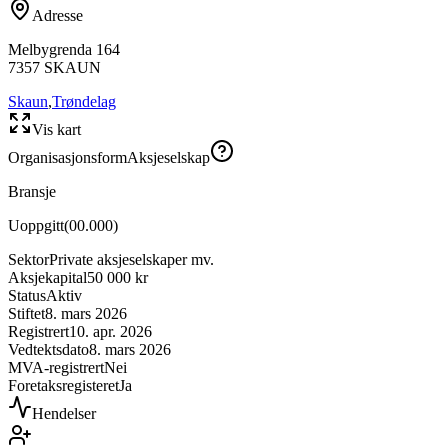
Adresse
Melbygrenda 164
7357
SKAUN
Skaun
,
Trøndelag
Vis kart
Organisasjonsform
Aksjeselskap
Bransje
Uoppgitt
(
00.000
)
Sektor
Private aksjeselskaper mv.
Aksjekapital
50 000 kr
Status
Aktiv
Stiftet
8. mars 2026
Registrert
10. apr. 2026
Vedtektsdato
8. mars 2026
MVA-registrert
Nei
Foretaksregisteret
Ja
Hendelser