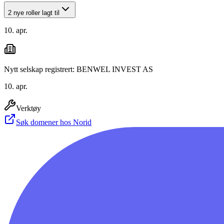
2 nye roller lagt til
10. apr.
Nytt selskap registrert: BENWEL INVEST AS
10. apr.
Verktøy
Søk domener hos Norid