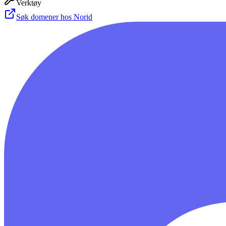
Verktøy
Søk domener hos Norid