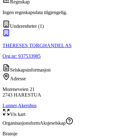
Regnskap
Ingen regnskapsdata tilgjengelig.
Underenheter
(
1
)
THERESES TORGHANDEL AS
Org.nr:
937533985
Selskapsinformasjon
Adresse
Moreneveien 21
2743
HARESTUA
Lunner
,
Akershus
Vis kart
Organisasjonsform
Aksjeselskap
Bransje