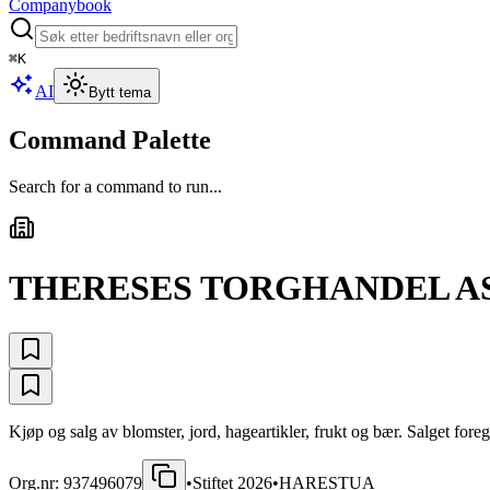
Companybook
⌘
K
AI
Bytt tema
Command Palette
Search for a command to run...
THERESES TORGHANDEL A
Kjøp og salg av blomster, jord, hageartikler, frukt og bær. Salget foregå
Org.nr:
937496079
•
Stiftet
2026
•
HARESTUA