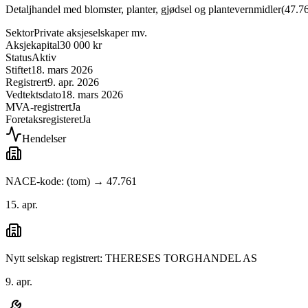
Detaljhandel med blomster, planter, gjødsel og plantevernmidler
(
47.7
Sektor
Private aksjeselskaper mv.
Aksjekapital
30 000 kr
Status
Aktiv
Stiftet
18. mars 2026
Registrert
9. apr. 2026
Vedtektsdato
18. mars 2026
MVA-registrert
Ja
Foretaksregisteret
Ja
Hendelser
NACE-kode: (tom) → 47.761
15. apr.
Nytt selskap registrert: THERESES TORGHANDEL AS
9. apr.