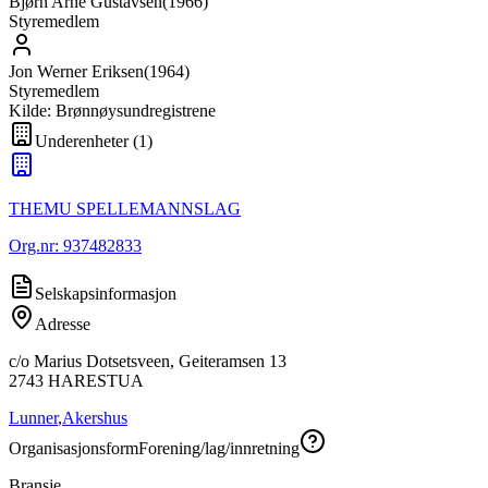
Bjørn Arne Gustavsen
(
1966
)
Styremedlem
Jon Werner Eriksen
(
1964
)
Styremedlem
Kilde: Brønnøysundregistrene
Underenheter
(
1
)
THEMU SPELLEMANNSLAG
Org.nr:
937482833
Selskapsinformasjon
Adresse
c/o Marius Dotsetsveen, Geiteramsen 13
2743
HARESTUA
Lunner
,
Akershus
Organisasjonsform
Forening/lag/innretning
Bransje