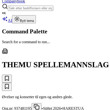
Companybook
⌘
K
AI
Bytt tema
Command Palette
Search for a command to run...
THEMU SPELLEMANNSLAG
Øvelser og konserter til egen og andres glede.
Org.nr:
937481195
•
Stiftet
2026
•
HARESTUA