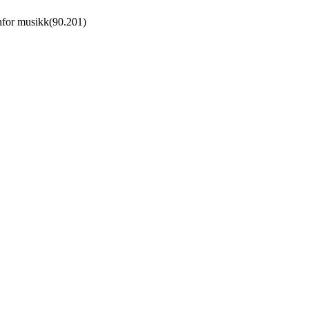
nfor musikk
(
90.201
)