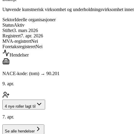
Utøvende kunstnerisk virksomhet og underholdningsvirksomhet inne
Sektor
Ideelle organisasjoner
Status
Aktiv
Stiftet
3. mars 2026
Registrert
7. apr. 2026
MVA-registrert
Nei
Foretaksregisteret
Nei
Hendelser
NACE-kode: (tom) → 90.201
9. apr.
4 nye roller lagt til
7. apr.
Se alle hendelser