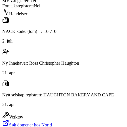
MVA-registrert
Nei
Foretaksregisteret
Nei
Hendelser
NACE-kode: (tom) → 10.710
2. juli
Ny Innehaver: Ross Christopher Haughton
21. apr.
Nytt selskap registrert: HAUGHTON BAKERY AND CAFE
21. apr.
Verktøy
Søk domener hos Norid