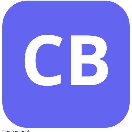
CB
Companybook