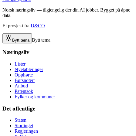
Norsk næringsliv — tilgjengelig der din AI jobber. Bygget på åpne
data.
Et prosjekt fra
D&CO
Bytt tema
Bytt tema
Næringsliv
Lister
Nyetableringer
Opphørte
Børsnotert
Anbud
Patentsok
Fylker og kommuner
Det offentlige
Staten
Stortinget
Regjeringen