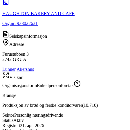
HAUGHTON BAKERY AND CAFE
Org.nr:
938022631
Selskapsinformasjon
Adresse
Furustubben 3
2742
GRUA
Lunner
,
Akershus
Vis kart
Organisasjonsform
Enkeltpersonforetak
Bransje
Produksjon av brød og ferske konditorvarer
(
10.710
)
Sektor
Personlig næringsdrivende
Status
Aktiv
Registrert
21. apr. 2026