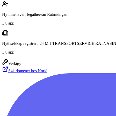
Ny Innehaver: Jegatheesan Ratnasingam
17. apr.
Nytt selskap registrert: 24 M-J TRANSPORTSERVICE RATNAS
17. apr.
Verktøy
Søk domener hos Norid