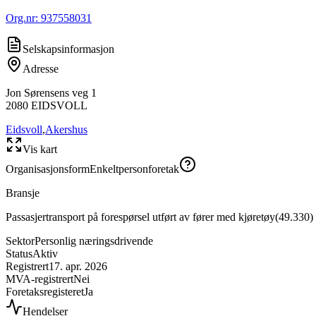
Org.nr:
937558031
Selskapsinformasjon
Adresse
Jon Sørensens veg 1
2080
EIDSVOLL
Eidsvoll
,
Akershus
Vis kart
Organisasjonsform
Enkeltpersonforetak
Bransje
Passasjertransport på forespørsel utført av fører med kjøretøy
(
49.330
)
Sektor
Personlig næringsdrivende
Status
Aktiv
Registrert
17. apr. 2026
MVA-registrert
Nei
Foretaksregisteret
Ja
Hendelser