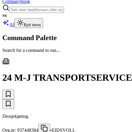
Companybook
⌘
K
AI
Bytt tema
Command Palette
Search for a command to run...
24 M-J TRANSPORTSERVIC
Drosjekjøring.
Org.nr:
937448384
•
EIDSVOLL