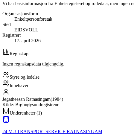
Vi har basisinformasjon fra Enhetsregisteret og rolledata, men ingen r
Organisasjonsform
Enkeltpersonforetak
Sted
EIDSVOLL
Registrert
17. april 2026
Regnskap
Ingen regnskapsdata tilgjengelig.
Styre og ledelse
Innehaver
Jegatheesan Ratnasingam
(
1984
)
Kilde: Brønnøysundregistrene
Underenheter
(
1
)
24 M-J TRANSPORTSERVICE RATNASINGAM