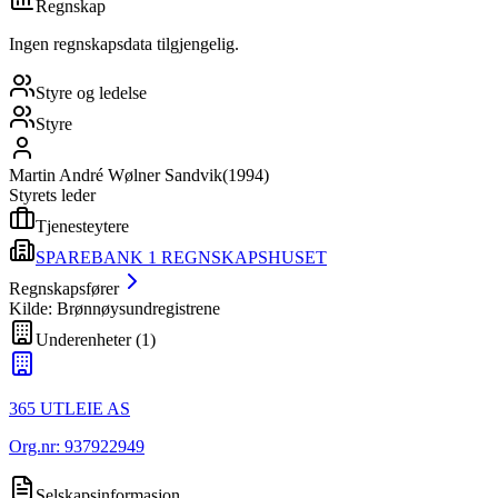
Regnskap
Ingen regnskapsdata tilgjengelig.
Styre og ledelse
Styre
Martin André Wølner Sandvik
(
1994
)
Styrets leder
Tjenesteytere
SPAREBANK 1 REGNSKAPSHUSET
Regnskapsfører
Kilde: Brønnøysundregistrene
Underenheter
(
1
)
365 UTLEIE AS
Org.nr:
937922949
Selskapsinformasjon