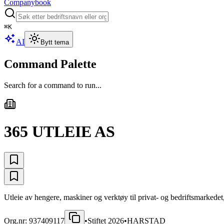
Companybook
⌘
K
AI
Bytt tema
Command Palette
Search for a command to run...
365 UTLEIE AS
Utleie av hengere, maskiner og verktøy til privat- og bedriftsmarkedet
Org.nr:
937409117
•
Stiftet
2026
•
HARSTAD