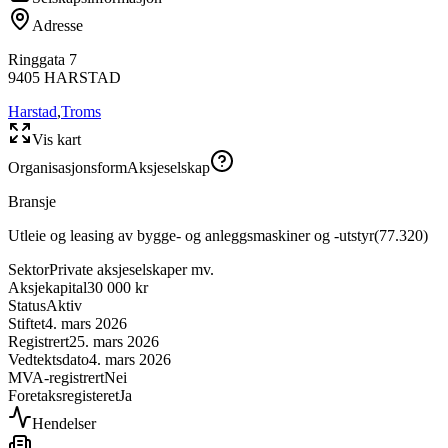
Adresse
Ringgata 7
9405
HARSTAD
Harstad
,
Troms
Vis kart
Organisasjonsform
Aksjeselskap
Bransje
Utleie og leasing av bygge- og anleggsmaskiner og -utstyr
(
77.320
)
Sektor
Private aksjeselskaper mv.
Aksjekapital
30 000 kr
Status
Aktiv
Stiftet
4. mars 2026
Registrert
25. mars 2026
Vedtektsdato
4. mars 2026
MVA-registrert
Nei
Foretaksregisteret
Ja
Hendelser