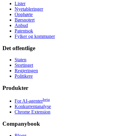
Lister
Nyetableringer
Opphørte
Børsnotert
Anbud
Patentsok
Fylker og kommuner
Det offentlige
Staten
Stortinget
Regjeringen
Politikere
Produkter
beta
For AI-agenter
Konkurrentanalyse
Chrome Extension
Companybook
Blogg