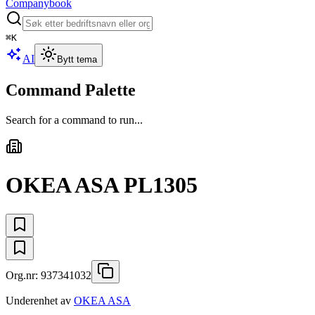
Companybook
⌘
K
AI
Bytt tema
Command Palette
Search for a command to run...
OKEA ASA PL1305
Org.nr:
937341032
Underenhet av
OKEA ASA