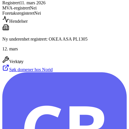
Registrert
11. mars 2026
MVA-registrert
Nei
Foretaksregisteret
Nei
Hendelser
Ny underenhet registrert: OKEA ASA PL1305
12. mars
Verktøy
Søk domener hos Norid
CB