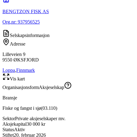
BENGTZON FISK AS
Org.nr:
937956525
Selskapsinformasjon
Adresse
Lilleveien 9
9550
ØKSFJORD
Loppa
,
Finnmark
Vis kart
Organisasjonsform
Aksjeselskap
Bransje
Fiske og fangst i sjø
(
03.110
)
Sektor
Private aksjeselskaper mv.
Aksjekapital
30 000 kr
Status
Aktiv
Stiftet
20. februar 2026