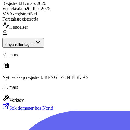
Registrert
31. mars 2026
Vedtektsdato
20. feb. 2026
MVA-registrert
Nei
Foretaksregisteret
Ja
Hendelser
4 nye roller lagt til
31. mars
Nytt selskap registrert: BENGTZON FISK AS
31. mars
Verktøy
Søk domener hos Norid