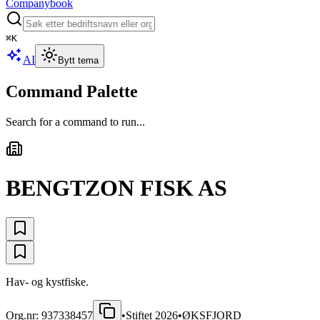
Companybook
⌘
K
AI
Bytt tema
Command Palette
Search for a command to run...
BENGTZON FISK AS
Hav- og kystfiske.
Org.nr:
937338457
•
Stiftet
2026
•
ØKSFJORD